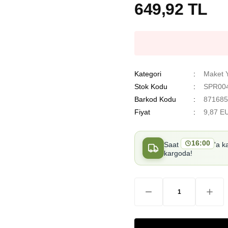
649,92 TL
Kategori
Maket 
Stok Kodu
SPR004
Barkod Kodu
871685
Fiyat
9,87 E
16:00
Saat
'a k
kargoda!