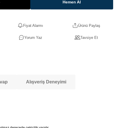
e
Hemen Al
Fiyat Alarmı
Ürünü Paylaş
Yorum Yaz
Tavsiye Et
evap
Alışveriş Deneyimi
nılmaz derecede çekicilik yaratır.