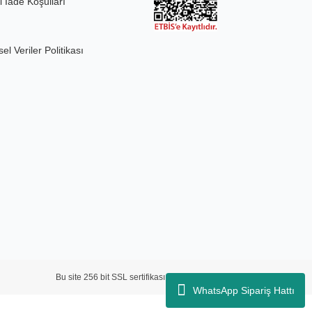
l İade Koşulları
sel Veriler Politikası
Bu site 256 bit SSL sertifikası ve 3D güvenlik ile korunmaktadır.
WhatsApp Sipariş Hattı