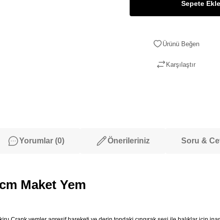
Sepete Ekl
Karşılaştır
Yorumlar (0)
Önerileriniz
Soru & C
,5cm Maket Yem
iru Crank yemler agresif hareketi ve derin tondaki çıngırak sesi ile balıklar için ina