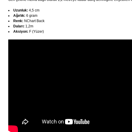
Uzunluk:
4,5 cm
Ağırlık:
6 gram
Renk:
NChart Back
Daları:
1,2m
Aksiyon:
F (Yüzer)