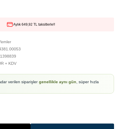
Aylık 649,92 TL taksitlerle!!
Yemler
381.00053
1398839
UR + KDV
adar verilen siparişler
genellikle aynı gün
, süper hızla