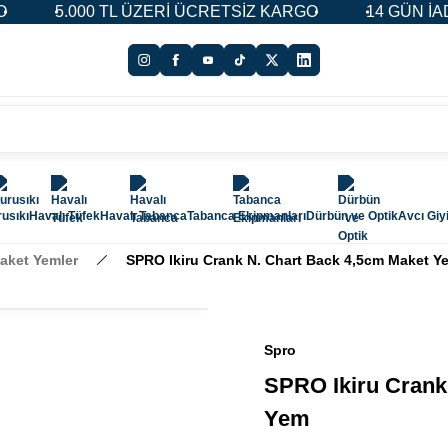
 TL ÜZERİ ÜCRETSİZ KARGO
14 GÜN İADE & DEĞİŞİM
usıkı
Havalı Tüfek
Havalı Tabanca
Tabanca Ekipmanları
Dürbün ve Optik
Avcı Giy
aket Yemler
SPRO Ikiru Crank N. Chart Back 4,5cm Maket Y
Spro
SPRO Ikiru Crank
Yem