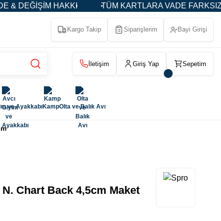
 HAKKI
TÜM KARTLARA VADE FARKSIZ 3-5-9 TAKSİT
Kargo Takip
Siparişlerim
Bayi Girişi
İletişim
Giriş Yap
Sepetim
im ve Ayakkabı
Kamp
Olta ve Balık Avı
em
 N. Chart Back 4,5cm Maket