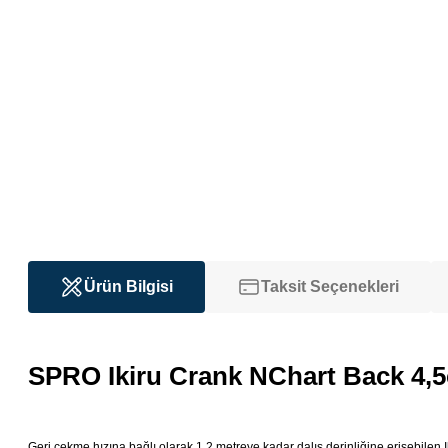
Ürün Bilgisi
Taksit Seçenekleri
SPRO Ikiru Crank NChart Back 4
Geri çekme hızına bağlı olarak 1,2 metreye kadar dalış derinliğine erişebilen Ik