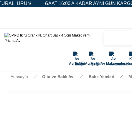
SAAT 16:00'A KADAR AYNI GÜN KARGO
5.000
Av Tüfeği
Av Fişeği
Av Malzemeleri
Kur
Anasayfa
Olta ve Balık Avı
Balık Yemleri
M