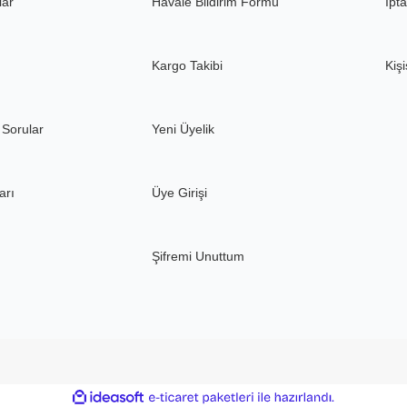
lar
Havale Bildirim Formu
İpta
Kargo Takibi
Kişi
 Sorular
Yeni Üyelik
arı
Üye Girişi
Şifremi Unuttum
ile
ideasoft
e-