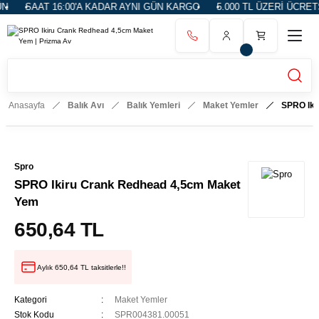
 16:00'A KADAR AYNI GÜN KARGO
5.000 TL ÜZERİ ÜCRETSİZ KARG
Anasayfa
Balık Avı
Balık Yemleri
Maket Yemler
SPRO Iki
Spro
SPRO Ikiru Crank Redhead 4,5cm Maket
Yem
650,64 TL
Aylık 650,64 TL taksitlerle!!
Kategori
Maket Yemler
Stok Kodu
SPR004381.00051