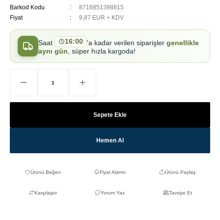
Barkod Kodu
8716851398815
Fiyat
9,87 EUR + KDV
16:00
Saat
'a kadar verilen siparişler
genellikle
aynı gün
, süper hızla kargoda!
Sepete Ekle
Hemen Al
Fiyat Alarmı
Ürünü Paylaş
Karşılaştır
Yorum Yaz
Tavsiye Et