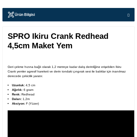
Ürün Bilgisi
SPRO Ikiru Crank Redhead
4,5cm Maket Yem
Geri çekme hızına bağlı olarak 1,2 metreye kadar dalış derinliğine erişebilen Ikiru
Crank yemler agresif hareketi ve derin tondaki çıngırak sesi ile balıklar için inanılmaz
derecede çekicilik yaratır.
Uzunluk:
4,5 cm
Ağırlık:
6 gram
Renk:
Redhead
Daları:
1,2m
Aksiyon:
F (Yüzer)