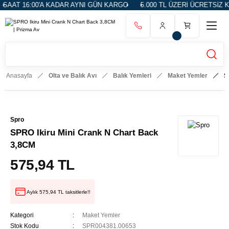
00'A KADAR AYNI GÜN KARGO
5.000 TL ÜZERİ ÜCRETSİZ KARGO
Anasayfa
Olta ve Balık Avı
Balık Yemleri
Maket Yemler
S
Spro
SPRO Ikiru Mini Crank N Chart Back
3,8CM
575,94 TL
Aylık 575,94 TL taksitlerle!!
Kategori
Maket Yemler
Stok Kodu
SPR004381.00653