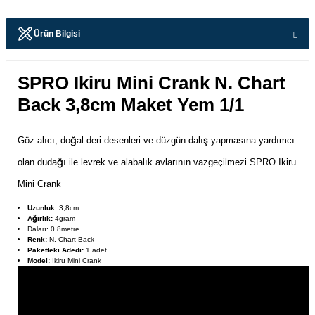
Ürün Bilgisi
SPRO Ikiru Mini Crank N. Chart
Back 3,8cm Maket Yem 1/1
Göz alıcı, doğal deri desenleri ve düzgün dalış yapmasına yardımcı
olan dudağı ile levrek ve alabalık avlarının vazgeçilmezi SPRO Ikiru
Mini Crank
Uzunluk:
3,8cm
Ağırlık:
4gram
Daları: 0,8metre
Renk:
N. Chart Back
Paketteki Adedi:
1 adet
Model:
Ikiru Mini Crank