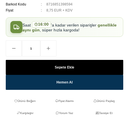
Barkod Kodu
8716851398594
Fiyat
8,75 EUR + KDV
16:00
Saat
'a kadar verilen siparişler
genellikle
aynı gün
, süper hızla kargoda!
Sepete Ekle
Hemen Al
Fiyat Alarmı
Ürünü Paylaş
Karşılaştır
Yorum Yaz
Tavsiye Et