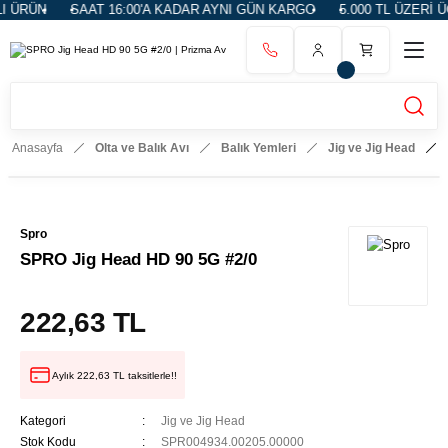
 ÜRÜN
SAAT 16:00'A KADAR AYNI GÜN KARGO
5.000 TL ÜZERİ Ü
Anasayfa
Olta ve Balık Avı
Balık Yemleri
Jig ve Jig Head
Spro
SPRO Jig Head HD 90 5G #2/0
222,63 TL
Aylık 222,63 TL taksitlerle!!
Kategori
Jig ve Jig Head
Stok Kodu
SPR004934.00205.00000