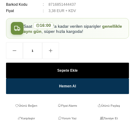
Barkod Kodu
8716851444437
Fiyat
3,38 EUR + KDV
16:00
Saat
'a kadar verilen siparişler
genellikle
aynı gün
, süper hızla kargoda!
Sepete Ekle
Hemen Al
Fiyat Alarmı
Ürünü Paylaş
Karşılaştır
Yorum Yaz
Tavsiye Et