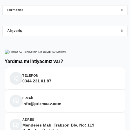
çok hızlı çok ilgillier
Hizmetler
M... Y... | 10/05/2026
Gönder
Alışveriş
Deneyimini Paylaş
Yardıma mı ihtiyacınız var?
TELEFON
0344 231 01 87
E-MAİL
info@prizmaav.com
ADRES
Menderes Mah. Trabzon Blv. No: 119