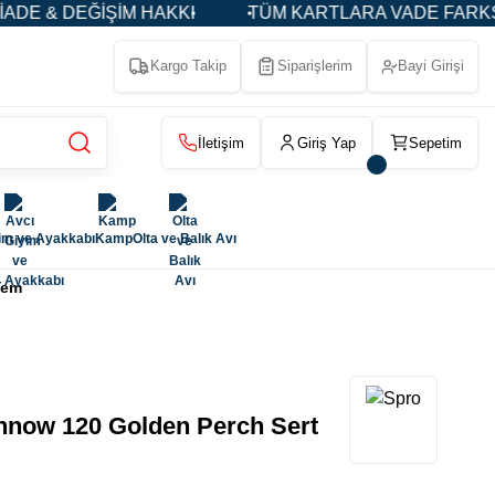
 & DEĞİŞİM HAKKI
TÜM KARTLARA VADE FARKSIZ 3-5
Kargo Takip
Siparişlerim
Bayi Girişi
İletişim
Giriş Yap
Sepetim
im ve Ayakkabı
Kamp
Olta ve Balık Avı
Yem
now 120 Golden Perch Sert