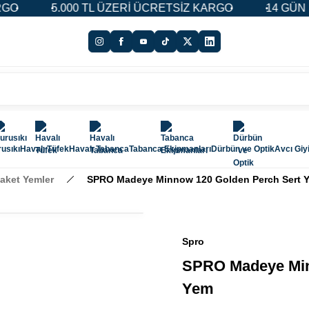
5.000 TL ÜZERİ ÜCRETSİZ KARGO
14 GÜN İADE
usıkı
Havalı Tüfek
Havalı Tabanca
Tabanca Ekipmanları
Dürbün ve Optik
Avcı Giy
aket Yemler
SPRO Madeye Minnow 120 Golden Perch Sert 
Spro
SPRO Madeye Min
Yem