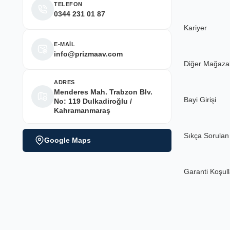
Deneyimini Paylaş
TELEFON
0344 231 01 87
Kariyer
E-MAİL
info@prizmaav.com
Diğer Mağaza
ADRES
Menderes Mah. Trabzon Blv.
Bayi Girişi
No: 119 Dulkadiroğlu /
Kahramanmaraş
Sıkça Sorulan
Google Maps
Garanti Koşull