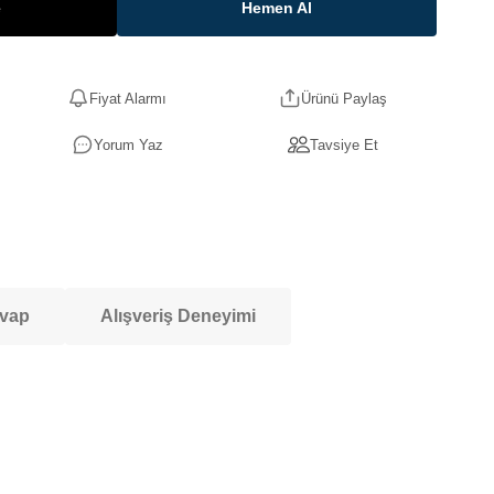
e
Hemen Al
Fiyat Alarmı
Ürünü Paylaş
Yorum Yaz
Tavsiye Et
evap
Alışveriş Deneyimi