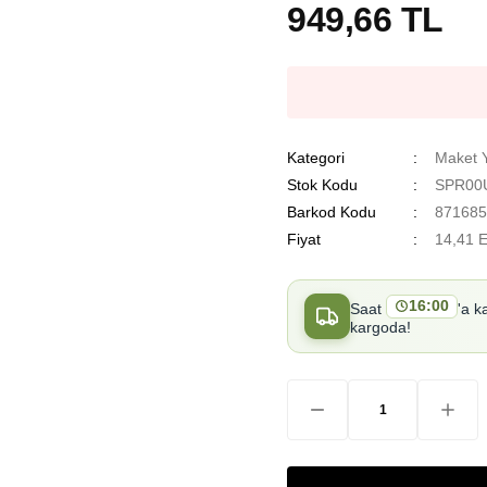
949,66 TL
Kategori
Maket 
Stok Kodu
SPR00
Barkod Kodu
871685
Fiyat
14,41 
16:00
Saat
'a k
kargoda!