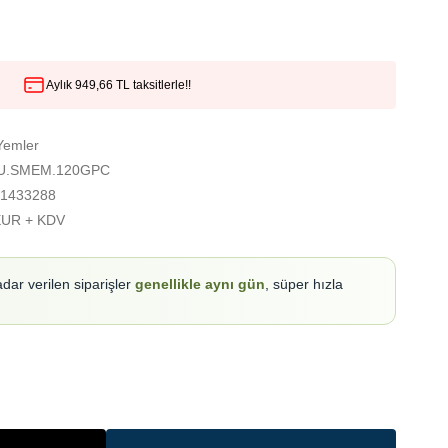
Aylık 949,66 TL taksitlerle!!
Yemler
U.SMEM.120GPC
1433288
EUR + KDV
adar verilen siparişler
genellikle aynı gün
, süper hızla