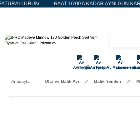
URALI ÜRÜN
SAAT 16:00'A KADAR AYNI GÜN KARGO
Av Tüfeği
Av Fişeği
Av Malzemeleri
Kur
Anasayfa
Olta ve Balık Avı
Balık Yemleri
M