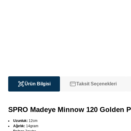
Ürün Bilgisi
Taksit Seçenekleri
SPRO Madeye Minnow 120 Golden Pe
Uzunluk:
12cm
Ağırlık:
14gram