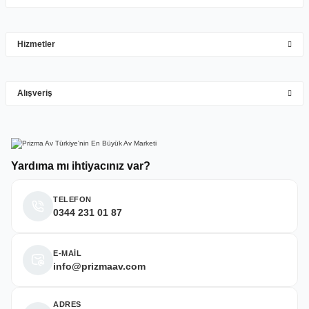
Mehmet Hakan Yİğit | 10/05/2026
çok hızlı çok ilgillier
Hizmetler
M... Y... | 10/05/2026
Gönder
Alışveriş
Deneyimini Paylaş
Yardıma mı ihtiyacınız var?
TELEFON
0344 231 01 87
E-MAİL
info@prizmaav.com
ADRES