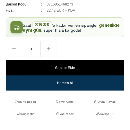
Barkod Kodu
8716851468273
Fiyat
22,42 EUR + KDV
16:00
genellikle
Saat
'a kadar verilen siparişler
aynı gün
, süper hızla kargoda!
Sepete Ekle
Hemen Al
Fiyat Alarmı
Ürünü Paylaş
Karşılaştır
Yorum Yaz
Tavsiye Et