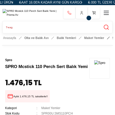
 ÜRÜN
SAAT 16:00'A KADAR AYNI GÜN KARGO
5.000 TL ÜZERİ Ü
Anasayfa
Olta ve Balık Avı
Balık Yemleri
Maket Yemler
S
Spro
SPRO Mcstick 110 Perch Sert Balık Yemi
1.476,15 TL
Aylık 1.476,15 TL taksitlerle!!
Kategori
Maket Yemler
Stok Kodu
SPR00U.SMS110PCH