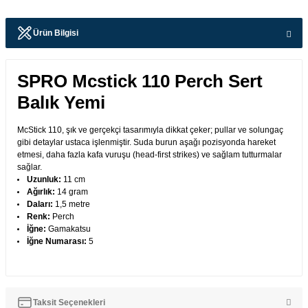
Ürün Bilgisi
SPRO Mcstick 110 Perch Sert
Balık Yemi
McStick 110, şık ve gerçekçi tasarımıyla dikkat çeker; pullar ve solungaç
gibi detaylar ustaca işlenmiştir. Suda burun aşağı pozisyonda hareket
etmesi, daha fazla kafa vuruşu (head-first strikes) ve sağlam tutturmalar
sağlar.
Uzunluk:
11 cm
Ağırlık:
14 gram
Daları:
1,5 metre
Renk:
Perch
İğne:
Gamakatsu
İğne Numarası:
5
Taksit Seçenekleri