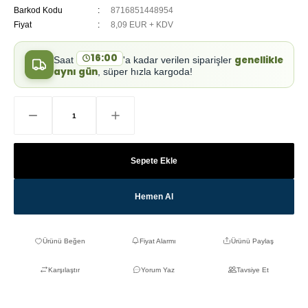
Barkod Kodu
8716851448954
Fiyat
8,09 EUR + KDV
16:00
genellikle
Saat
'a kadar verilen siparişler
aynı gün
, süper hızla kargoda!
Sepete Ekle
Hemen Al
Fiyat Alarmı
Ürünü Paylaş
Karşılaştır
Yorum Yaz
Tavsiye Et