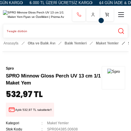
GÜN KARGO
5.000 TL ÜZERİ ÜCRETSİZ KARGO
14 GÜN İADE & DE
Anasayfa
Olta ve Balık Avı
Balık Yemleri
Maket Yemler
S
Spro
SPRO Minnow Gloss Perch UV 13 cm 1/1
Maket Yem
532,97 TL
Aylık 532,97 TL taksitlerle!!
Kategori
Maket Yemler
Stok Kodu
SPR004385.00608