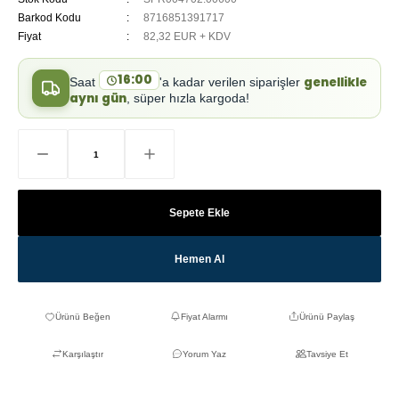
Barkod Kodu
8716851391717
Fiyat
82,32 EUR + KDV
16:00
genellikle
Saat
'a kadar verilen siparişler
aynı gün
, süper hızla kargoda!
Sepete Ekle
Hemen Al
Fiyat Alarmı
Ürünü Paylaş
Karşılaştır
Yorum Yaz
Tavsiye Et