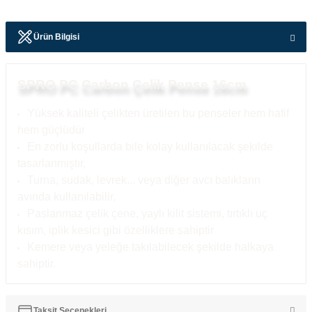
Ürün Bilgisi
SPRO PC Carbon Çelik Pense 16cm
Yüksek kaliteli çelikten üretilen bu penseler hem hafif
hem güçlüdür
En zorlu koşullarda bile kolay kullanılacak şekilde
tasarlanmıştır,
Turna, sudak, levrek... veya diğer avcı balıkların
avında kullanılabilir,
Paslanmaz çelik çene, yaylı kilit sistemi, tırtıklı uç
kısım, iplik kesici gibi özelliklere sahiptir
Kemere veya yeleğe takılabilecek şekilde halkaya
sahiptir.
Taksit Seçenekleri