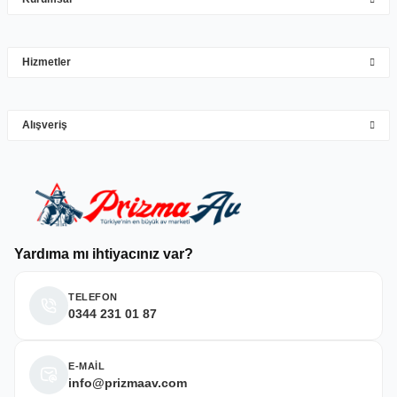
Mehmet Hakan Yİğit | 10/05/2026
çok hızlı çok ilgillier
Hizmetler
M... Y... | 10/05/2026
Gönder
Alışveriş
Deneyimini Paylaş
Yardıma mı ihtiyacınız var?
TELEFON
0344 231 01 87
E-MAİL
info@prizmaav.com