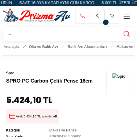
ÜRÜN
SAAT 16:00'A KADAR AYNI GÜN KARGO
5.000 TL ÜZERİ ÜC
Anasayfa
Olta ve Balık Avı
Balık Avı Aksesuarları
Makas ve 
Spro
SPRO PC Carbon Çelik Pense 16cm
5.424,10 TL
Aylık 5.424,10 TL taksitlerle!!
Kategori
Makas ve Pense
Stok Kodu
SPR004702.00600