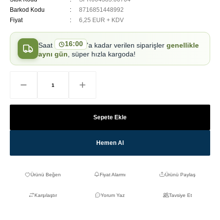
Barkod Kodu
8716851448992
Fiyat
6,25 EUR + KDV
16:00
Saat
'a kadar verilen siparişler
genellikle
aynı gün
, süper hızla kargoda!
Sepete Ekle
Hemen Al
Fiyat Alarmı
Ürünü Paylaş
Karşılaştır
Yorum Yaz
Tavsiye Et