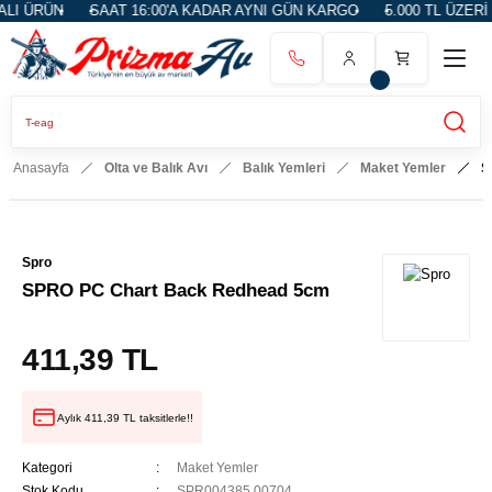
I ÜRÜN
SAAT 16:00'A KADAR AYNI GÜN KARGO
5.000 TL ÜZERİ 
Anasayfa
Olta ve Balık Avı
Balık Yemleri
Maket Yemler
S
Spro
SPRO PC Chart Back Redhead 5cm
411,39 TL
Aylık 411,39 TL taksitlerle!!
Kategori
Maket Yemler
Stok Kodu
SPR004385.00704