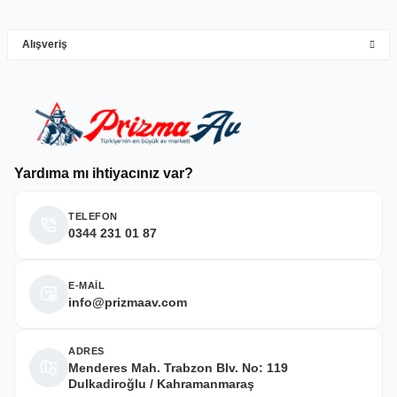
Alışveriş
Deneyimini Paylaş
Yardıma mı ihtiyacınız var?
TELEFON
0344 231 01 87
E-MAİL
info@prizmaav.com
ADRES
Menderes Mah. Trabzon Blv. No: 119
Dulkadiroğlu / Kahramanmaraş