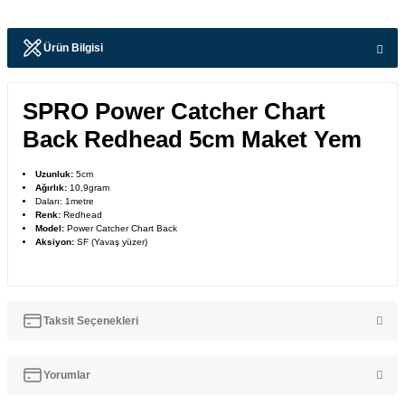
Ürün Bilgisi
SPRO Power Catcher Chart
Back Redhead 5cm Maket Yem
Uzunluk:
5cm
Ağırlık:
10,9gram
Daları: 1metre
Renk:
Redhead
Model:
Power Catcher Chart Back
Aksiyon:
SF (Yavaş yüzer)
Taksit Seçenekleri
Yorumlar