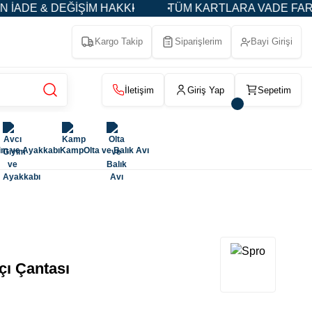
DE & DEĞİŞİM HAKKI
TÜM KARTLARA VADE FARKSIZ 3
Kargo Takip
Siparişlerim
Bayi Girişi
İletişim
Giriş Yap
Sepetim
im ve Ayakkabı
Kamp
Olta ve Balık Avı
çı Çantası