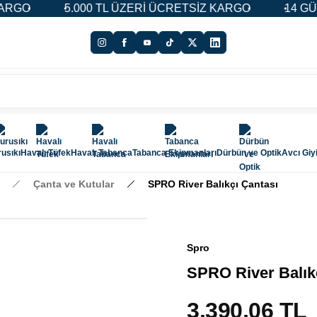
O
5.000 TL ÜZERİ ÜCRETSİZ KARGO
14 GÜN İA
usıkı
Havalı Tüfek
Havalı Tabanca
Tabanca Ekipmanları
Dürbün ve Optik
Avcı Giy
Çanta ve Kutular
SPRO River Balıkçı Çantası
Spro
SPRO River Balık
3.390,06 TL