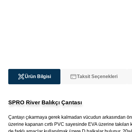
Ürün Bilgisi
Taksit Seçenekleri
SPRO River Balıkçı Çantası
Çantayı çıkarmaya gerek kalmadan vücudun arkasından öne 
üzerine kapanan cırtlı PVC sayesinde EVA üzerine takılan 
de farklı amaçlar kullanılmak üzere D halkalar bulunur. 20