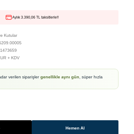
Aylık 3.390,06 TL taksitlerle!!
e Kutular
209.00005
1473659
EUR + KDV
adar verilen siparişler
genellikle aynı gün
, süper hızla
e
Hemen Al