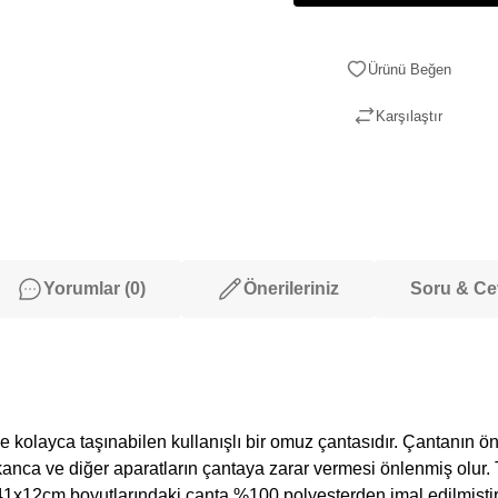
Karşılaştır
Yorumlar (0)
Önerileriniz
Soru & C
kolayca taşınabilen kullanışlı bir omuz çantasıdır. Çantanı
kanca ve diğer aparatların çantaya zarar vermesi önlenmiş olu
x41x12cm boyutlarındaki çanta %100 polyesterden imal edilmiştir