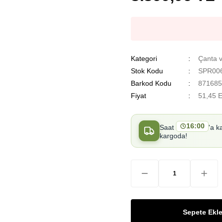
Kategori
Çanta v
Stok Kodu
SPR006
Barkod Kodu
871685
Fiyat
51,45 
16:00
Saat
'a k
kargoda!
Sepete Ekl