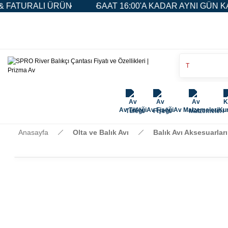
ATURALI ÜRÜN
SAAT 16:00'A KADAR AYNI GÜN KARG
Av Tüfeği
Av Fişeği
Av Malzemeleri
Kur
Anasayfa
Olta ve Balık Avı
Balık Avı Aksesuarları