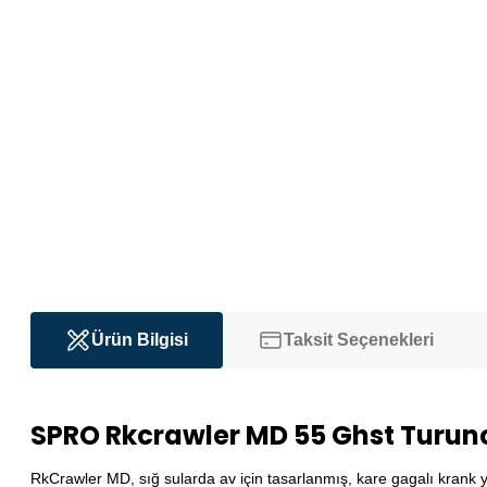
Ürün Bilgisi
Taksit Seçenekleri
SPRO Rkcrawler MD 55 Ghst Turu
RkCrawler MD, sığ sularda av için tasarlanmış, kare gagalı krank y