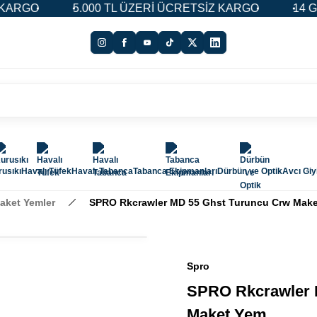
GO
5.000 TL ÜZERİ ÜCRETSİZ KARGO
14 GÜN İ
usıkı
Havalı Tüfek
Havalı Tabanca
Tabanca Ekipmanları
Dürbün ve Optik
Avcı Gi
aket Yemler
SPRO Rkcrawler MD 55 Ghst Turuncu Crw Mak
Spro
SPRO Rkcrawler 
Maket Yem