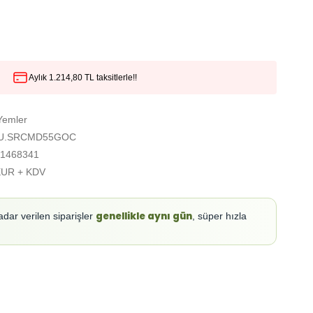
Aylık 1.214,80 TL taksitlerle!!
Yemler
U.SRCMD55GOC
1468341
EUR + KDV
genellikle aynı gün
adar verilen siparişler
, süper hızla