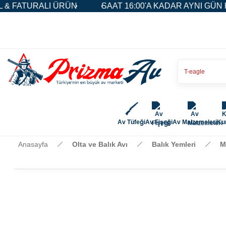
FATURALI ÜRÜN
SAAT 16:00'A KADAR AYNI GÜN KAR
Av Tüfeği
Av Fişeği
Av Malzemeleri
Kur
Anasayfa
Olta ve Balık Avı
Balık Yemleri
M