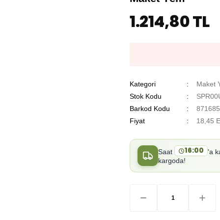
1.214,80 TL
Kategori
Maket 
Stok Kodu
SPR00
Barkod Kodu
871685
Fiyat
18,45 
16:00
Saat
'a k
kargoda!