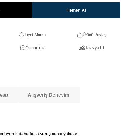
e
Hemen Al
Fiyat Alarmı
Ürünü Paylaş
Yorum Yaz
Tavsiye Et
evap
Alışveriş Deneyimi
lerleyerek daha fazla vuruş şansı yakalar.