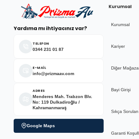
çok hızlı çok ilgillier
Kurumsal
M... Y... | 10/05/2026
Kurumsal
Yardıma mı ihtiyacınız var?
Deneyimini Paylaş
TELEFON
Kariyer
0344 231 01 87
E-MAİL
Diğer Mağaza
info@prizmaav.com
Bayi Girişi
ADRES
Menderes Mah. Trabzon Blv.
No: 119 Dulkadiroğlu /
Kahramanmaraş
Sıkça Sorulan
Google Maps
Garanti Koşull