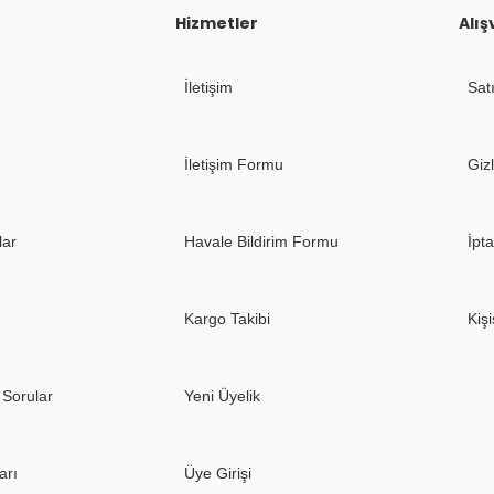
Hizmetler
Alış
İletişim
Sat
Gönder
İletişim Formu
Gizl
lar
Havale Bildirim Formu
İpta
Kargo Takibi
Kişi
 Sorular
Yeni Üyelik
arı
Üye Girişi