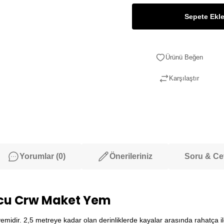
Sepete Ekl
Karşılaştır
Yorumlar (0)
Önerileriniz
Soru & C
ncu Crw Maket Yem
emidir. 2,5 metreye kadar olan derinliklerde kayalar arasında rahatça i