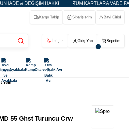
ADE & DEĞİŞİM HAKKI
TÜM KARTLARA VADE FARKSIZ 
Kargo Takip
Siparişlerim
Bayi Girişi
İletişim
Giriş Yap
Sepetim
yim ve Ayakkabı
Kamp
Olta ve Balık Avı
et Yem
MD 55 Ghst Turuncu Crw