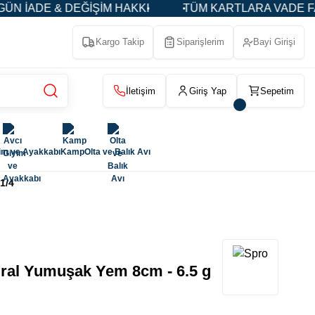
İADE & DEĞİŞİM HAKKI
TÜM KARTLARA VADE FARKSI
Kargo Takip
Siparişlerim
Bayi Girişi
İletişim
Giriş Yap
Sepetim
im ve Ayakkabı
Kamp
Olta ve Balık Avı
1/4
ral Yumuşak Yem 8cm - 6.5 g