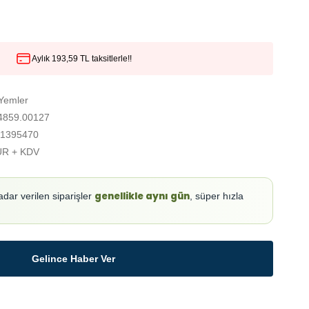
Aylık 193,59 TL taksitlerle!!
 Yemler
859.00127
1395470
UR + KDV
genellikle aynı gün
adar verilen siparişler
, süper hızla
Gelince Haber Ver