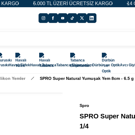
RGO
5.000 TL ÜZERİ ÜCRETSİZ KARGO
14 GÜN 
usıkı
Havalı Tüfek
Havalı Tabanca
Tabanca Ekipmanları
Dürbün ve Optik
Avcı Giy
ilikon Yemler
SPRO Super Natural Yumuşak Yem 8cm - 6.5 g 
Spro
SPRO Super Natu
1/4