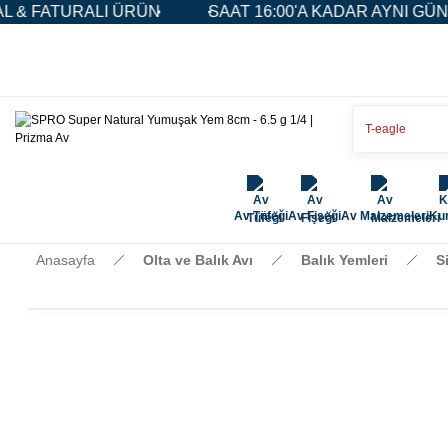
 FATURALI ÜRÜN
SAAT 16:00'A KADAR AYNI GÜN KA
Av Tüfeği
Av Fişeği
Av Malzemeleri
Kur
Anasayfa
Olta ve Balık Avı
Balık Yemleri
S