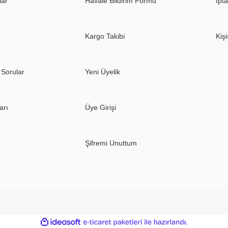
lar
Havale Bildirim Formu
İpta
Kargo Takibi
Kişi
 Sorular
Yeni Üyelik
arı
Üye Girişi
Şifremi Unuttum
ile
ideasoft
e-