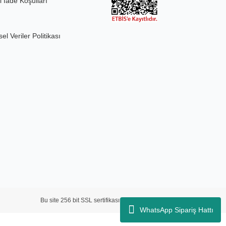
l İade Koşulları
sel Veriler Politikası
Bu site 256 bit SSL sertifikası ve 3D güvenlik ile korunmaktadır.
WhatsApp Sipariş Hattı