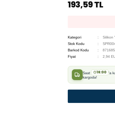
193,59 TL
Kategori
Silikon
Stok Kodu
SPR004
Barkod Kodu
871685
Fiyat
2,94 E
16:00
Saat
'a k
kargoda!