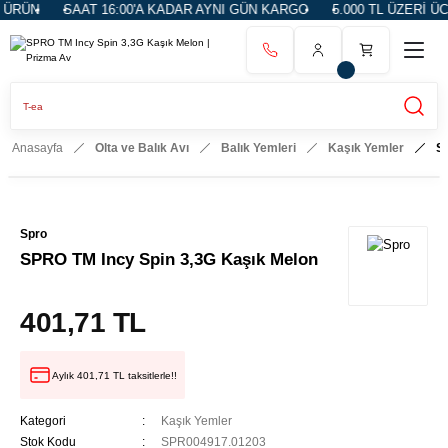
ÜRÜN
SAAT 16:00'A KADAR AYNI GÜN KARGO
5.000 TL ÜZERİ ÜC
Anasayfa
Olta ve Balık Avı
Balık Yemleri
Kaşık Yemler
S
Spro
SPRO TM Incy Spin 3,3G Kaşık Melon
401,71 TL
Aylık 401,71 TL taksitlerle!!
Kategori
Kaşık Yemler
Stok Kodu
SPR004917.01203