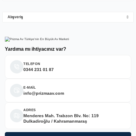
M... Y... | 10/05/2026
Gönder
Alışveriş
Deneyimini Paylaş
Yardıma mı ihtiyacınız var?
TELEFON
0344 231 01 87
E-MAİL
info@prizmaav.com
ADRES
Menderes Mah. Trabzon Blv. No: 119
Dulkadiroğlu / Kahramanmaraş