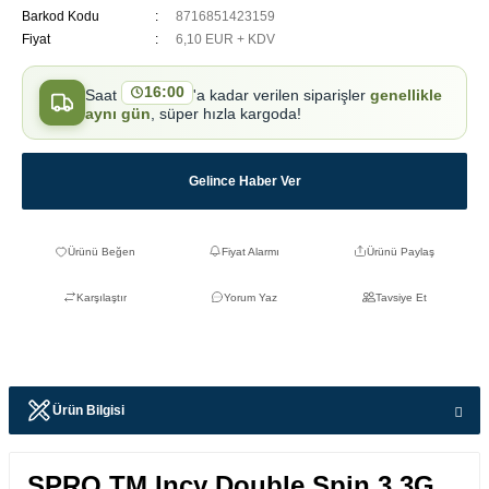
Barkod Kodu
8716851423159
Fiyat
6,10 EUR + KDV
16:00
Saat
'a kadar verilen siparişler
genellikle
aynı gün
, süper hızla kargoda!
Gelince Haber Ver
Fiyat Alarmı
Ürünü Paylaş
Karşılaştır
Yorum Yaz
Tavsiye Et
Ürün Bilgisi
SPRO TM Incy Double Spin 3,3G