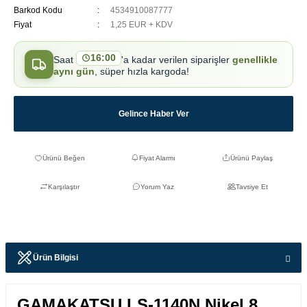
Barkod Kodu
4534910087777
Fiyat
1,25 EUR + KDV
16:00
Saat
'a kadar verilen siparişler
genellikle
aynı gün
, süper hızla kargoda!
Gelince Haber Ver
Fiyat Alarmı
Ürünü Paylaş
Karşılaştır
Yorum Yaz
Tavsiye Et
Ürün Bilgisi
GAMAKATSU LS-1140N Nikel 8