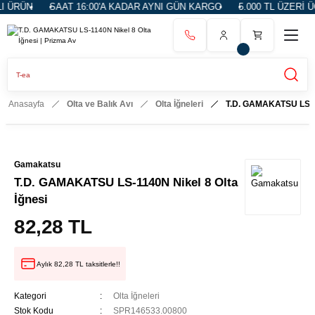
 ÜRÜN
SAAT 16:00'A KADAR AYNI GÜN KARGO
5.000 TL ÜZERİ Ü
Anasayfa
Olta ve Balık Avı
Olta İğneleri
T.D. GAMAKATSU LS-11
Gamakatsu
T.D. GAMAKATSU LS-1140N Nikel 8 Olta
İğnesi
82,28 TL
Aylık 82,28 TL taksitlerle!!
Kategori
Olta İğneleri
Stok Kodu
SPR146533.00800