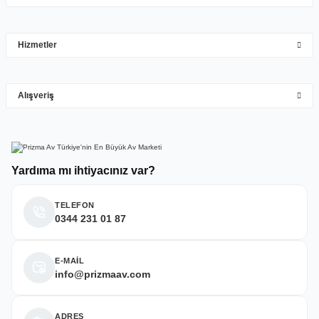
Mehmet Hakan Yİğit | 10/05/2026
çok hızlı çok ilgillier
Hizmetler
M... Y... | 10/05/2026
Gönder
Alışveriş
Deneyimini Paylaş
Yardıma mı ihtiyacınız var?
TELEFON
0344 231 01 87
E-MAİL
info@prizmaav.com
ADRES