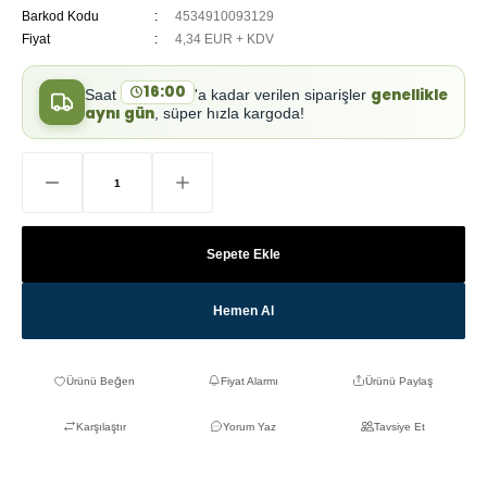
Barkod Kodu
4534910093129
Fiyat
4,34 EUR + KDV
16:00
genellikle
Saat
'a kadar verilen siparişler
aynı gün
, süper hızla kargoda!
Sepete Ekle
Hemen Al
Fiyat Alarmı
Ürünü Paylaş
Karşılaştır
Yorum Yaz
Tavsiye Et