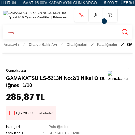
I ÜRÜN
SAAT 16:00'A KADAR AYNI GÜN KARGO
5.000 TL ÜZERİ Ü
Anasayfa
Olta ve Balık Avı
Olta İğneleri
Pala İğneler
GAMA
Gamakatsu
GAMAKATSU LS-5213N No:2/0 Nikel Olta
İğnesi 1/10
285,87 TL
Aylık 285,87 TL taksitlerle!!
Kategori
Pala İğneler
Stok Kodu
SPR146618.00200