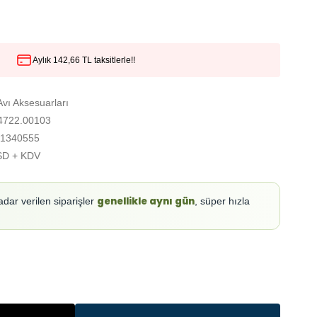
Aylık 142,66 TL taksitlerle!!
vı Aksesuarları
722.00103
1340555
SD + KDV
genellikle aynı gün
adar verilen siparişler
, süper hızla