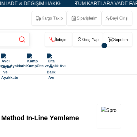
DE & DEĞİŞİM HAKKI
TÜM KARTLARA VADE FARKSIZ 
Kargo Takip
Siparişlerim
Bayi Girişi
İletişim
Giriş Yap
Sepetim
im ve Ayakkabı
Kamp
Olta ve Balık Avı
 Method In-Line Yemleme