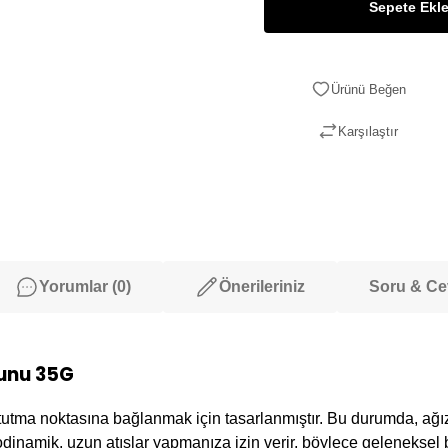
Sepete Ekl
Karşılaştır
Yorumlar (0)
Önerileriniz
Soru & C
unu 35G
 tutma noktasına bağlanmak için tasarlanmıştır. Bu durumda, ağ
rodinamik, uzun atışlar yapmanıza izin verir, böylece geleneksel 