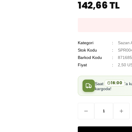
142,66 TL
Kategori
Sazan A
Stok Kodu
SPR004
Barkod Kodu
871685
Fiyat
2,50 U
16:00
Saat
'a k
kargoda!