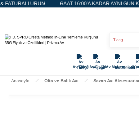
ATURALI ÜRÜN
SAAT 16:00'A KADAR AYNI GÜN KARG
Av Tüfeği
Av Fişeği
Av Malzemeleri
Kur
Anasayfa
Olta ve Balık Avı
Sazan Avı Aksesuarlar