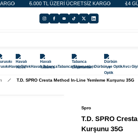
O
5.000 TL ÜZERİ ÜCRETSİZ KARGO
14 GÜN İA
usıkı
Havalı Tüfek
Havalı Tabanca
Tabanca Ekipmanları
Dürbün ve Optik
Avcı Giy
ı
T.D. SPRO Cresta Method In-Line Yemleme Kurşunu 35G
Spro
T.D. SPRO Cresta
Kurşunu 35G