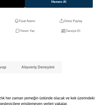
e
Hemen Al
Fiyat Alarmı
Ürünü Paylaş
Yorum Yaz
Tavsiye Et
evap
Alışveriş Deneyimi
ızlık her zaman yemeğin üstünde olacak ve kek üzerindeki
besleyicilere erişilemeyen yerleri yakalar.