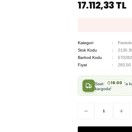
17.112,33 TL
Kategori
Pantol
Stok Kodu
2130.3
Barkod Kodu
570282
Fiyat
283,50
16:00
Saat
'a k
kargoda!