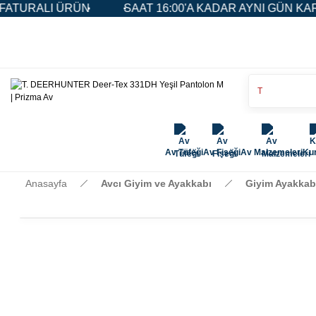
URALI ÜRÜN
SAAT 16:00'A KADAR AYNI GÜN KARGO
Av Tüfeği
Av Fişeği
Av Malzemeleri
Kur
Anasayfa
Avcı Giyim ve Ayakkabı
Giyim Ayakkab