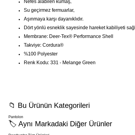
Nefes alabilen kumaş,
Su geçirmez fermuarlar,
Aşınmaya karşı dayanıklıdır.
Dört yönlü esneklik sayesinde hareket kabiliyeti sağl
Membrane: Deer-Tex® Performance Shell
Takviye: Cordura®
%100 Polyester
Renk Kodu: 331 - Melange Green
Bu ürünün fiyat bilgisi, resim, ürün açıklamalarında ve diğer konularda ye
Ürünlerimiz orijinal, stoktan hızlı teslimatlı ve fiyat/performans açısından oldukç
paketleme özenli ve destek ekibi ilgili.
Görüş ve önerileriniz için teşekkür ederiz.
📁 Bu Ürünün Kategorileri
İ... A... | 10/05/2026
Ürün resmi kalitesiz, bozuk veya görüntülenemiyor.
Pantolon
Ürün açıklamasında eksik bilgiler bulunuyor.
çok iyi
🏷️ Aynı Markadaki Diğer Ürünler
Ürün bilgilerinde hatalar bulunuyor.
Mehmet Hakan Yİğit | 10/05/2026