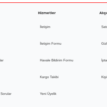
Hizmetler
Alış
İletişim
Sat
Gönder
İletişim Formu
Gizl
lar
Havale Bildirim Formu
İpta
Kargo Takibi
Kişi
 Sorular
Yeni Üyelik