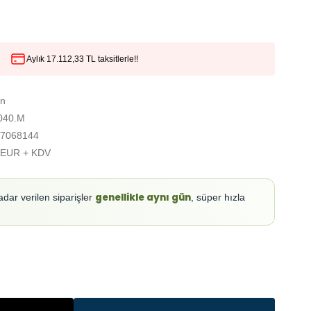
Aylık 17.112,33 TL taksitlerle!!
on
040.M
7068144
 EUR + KDV
genellikle aynı gün
adar verilen siparişler
, süper hızla