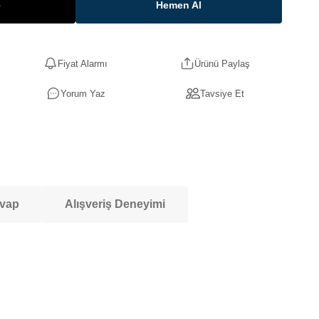
e
Hemen Al
Fiyat Alarmı
Ürünü Paylaş
Yorum Yaz
Tavsiye Et
evap
Alışveriş Deneyimi