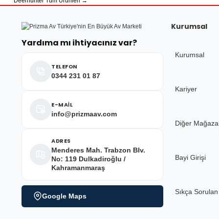
Deerhunter Tüm Ürünleri →
Ürün fiyatı diğer sitelerden daha pahalı.
Bu ürüne benzer farklı alternatifler olmalı.
çok hızlı çok ilgillier
Kurumsal
M... Y... | 10/05/2026
Yardıma mı ihtiyacınız var?
Kurumsal
Deneyimini Paylaş
TELEFON
0344 231 01 87
Kariyer
E-MAİL
info@prizmaav.com
Diğer Mağaza
ADRES
Menderes Mah. Trabzon Blv.
Bayi Girişi
No: 119 Dulkadiroğlu /
Kahramanmaraş
Sıkça Sorulan
Google Maps