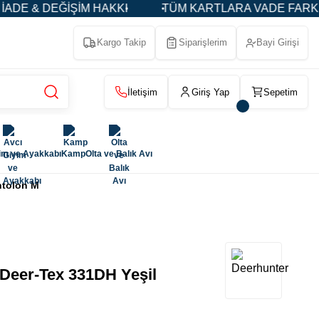
 & DEĞİŞİM HAKKI
TÜM KARTLARA VADE FARKSIZ 3-
Kargo Takip
Siparişlerim
Bayi Girişi
İletişim
Giriş Yap
Sepetim
im ve Ayakkabı
Kamp
Olta ve Balık Avı
ntolon M
eer-Tex 331DH Yeşil