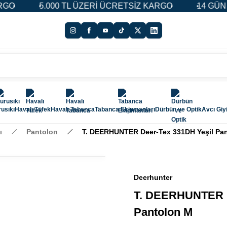
5.000 TL ÜZERİ ÜCRETSİZ KARGO
14 GÜN İADE
usıkı
Havalı Tüfek
Havalı Tabanca
Tabanca Ekipmanları
Dürbün ve Optik
Avcı Giy
ı
Pantolon
T. DEERHUNTER Deer-Tex 331DH Yeşil Pa
Deerhunter
T. DEERHUNTER D
Pantolon M