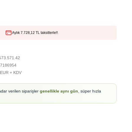
Aylık 7.728,12 TL taksitlerle!!
573.571.42
7186954
 EUR + KDV
adar verilen siparişler
genellikle aynı gün
, süper hızla