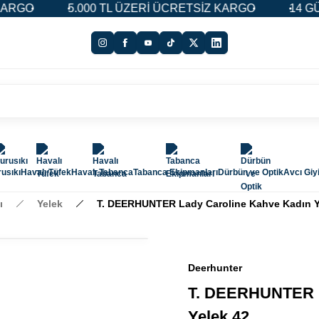
O
5.000 TL ÜZERİ ÜCRETSİZ KARGO
14 GÜN İA
usıkı
Havalı Tüfek
Havalı Tabanca
Tabanca Ekipmanları
Dürbün ve Optik
Avcı Giy
ı
Yelek
T. DEERHUNTER Lady Caroline Kahve Kadın Y
Deerhunter
T. DEERHUNTER L
Yelek 42