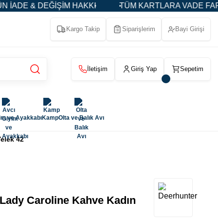
DE & DEĞİŞİM HAKKI
TÜM KARTLARA VADE FARKSIZ 3
Kargo Takip
Siparişlerim
Bayi Girişi
İletişim
Giriş Yap
Sepetim
im ve Ayakkabı
Kamp
Olta ve Balık Avı
elek 42
ady Caroline Kahve Kadın