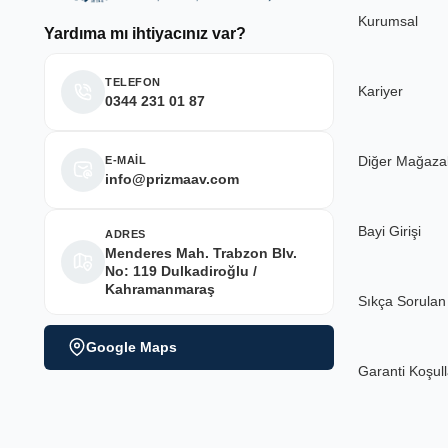
Kurumsal
Yardıma mı ihtiyacınız var?
Deneyimini Paylaş
TELEFON
Kariyer
0344 231 01 87
Diğer Mağaza
E-MAİL
info@prizmaav.com
Bayi Girişi
ADRES
Menderes Mah. Trabzon Blv.
No: 119 Dulkadiroğlu /
Kahramanmaraş
Sıkça Sorulan
Google Maps
Garanti Koşull