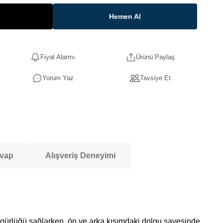
e
Hemen Al
Fiyat Alarmı
Ürünü Paylaş
Yorum Yaz
Tavsiye Et
evap
Alışveriş Deneyimi
zgürlüğü sağlarken, ön ve arka kısımdaki dolgu sayesinde