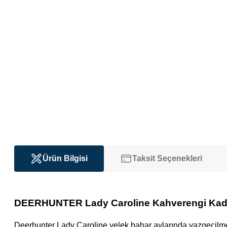
Ürün Bilgisi
Taksit Seçenekleri
DEERHUNTER Lady Caroline Kahverengi Kadın
Deerhunter Lady Caroline yelek bahar aylarında vazgeçilme