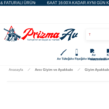
ATURALI ÜRÜN
SAAT 16:00'A KADAR AYNI GÜN KARG
Av Tüfeği
Av Fişeği
Av Malzemeleri
Kur
Anasayfa
Avcı Giyim ve Ayakkabı
Giyim Ayakkab