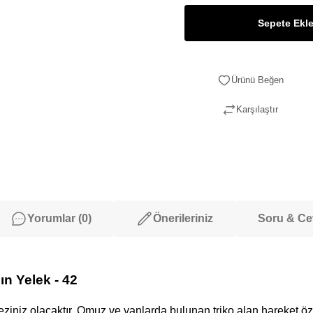
Sepete Ekl
Karşılaştır
Yorumlar (0)
Önerileriniz
Soru & C
 Yelek - 42
ziniz olacaktır. Omuz ve yanlarda bulunan triko alan hareket ö