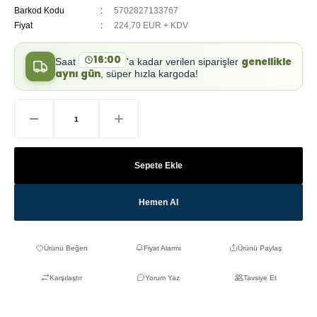
Barkod Kodu
5702827133767
Fiyat
224,70 EUR + KDV
16:00
genellikle
Saat
'a kadar verilen siparişler
aynı gün
, süper hızla kargoda!
Sepete Ekle
Hemen Al
Fiyat Alarmı
Ürünü Paylaş
Karşılaştır
Yorum Yaz
Tavsiye Et