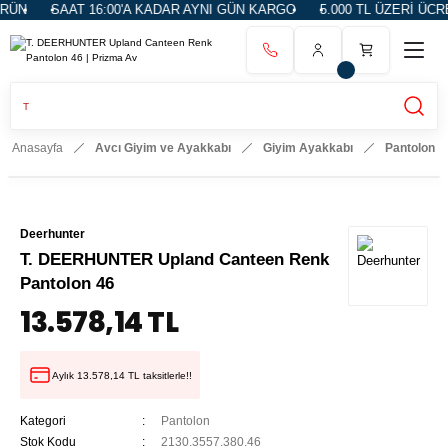
N
SAAT 16:00'A KADAR AYNI GÜN KARGO
5.000 TL ÜZERİ ÜCRET
Anasayfa
Avcı Giyim ve Ayakkabı
Giyim Ayakkabı
Pantolon
Deerhunter
T. DEERHUNTER Upland Canteen Renk
Pantolon 46
13.578,14 TL
Aylık 13.578,14 TL taksitlerle!!
Kategori
Pantolon
Stok Kodu
2130.3557.380.46