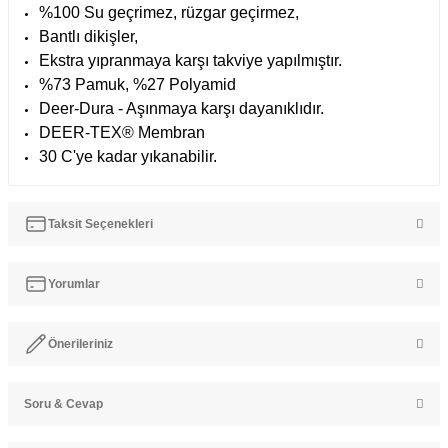
%100 Su geçrimez, rüzgar geçirmez,
Bantlı dikişler,
Ekstra yıpranmaya karşı takviye yapılmıştır.
%73 Pamuk, %27 Polyamid
Deer-Dura - Aşınmaya karşı dayanıklıdır.
DEER-TEX® Membran
30 C'ye kadar yıkanabilir.
Taksit Seçenekleri
Yorumlar
Önerileriniz
Bu ürüne ilk yorumu siz yapın!
Soru & Cevap
Bu ürünün fiyat bilgisi, resim, ürün açıklamalarında ve diğer
konularda yetersiz gördüğünüz noktaları öneri formunu kullanarak
Yorum Yaz
tarafımıza iletebilirsiniz.