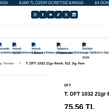
5.000 TL ÜZERİ ÜCRETSİZ KARGO
14 GÜN İADE
usıkı
Havalı Tüfek
Havalı Tabanca
Tabanca Ekipmanları
Dürbün ve Optik
Avcı Giy
ig Yemler
T. DFT 1032 21gr Renk: 011 Jig Yem
DFT
T. DFT 1032 21gr 
75,56 TL