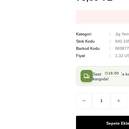
Kategori
Jig Yem
Stok Kodu
840.10
Barkod Kodu
869877
Fiyat
1,32 U
16:00
Saat
'a k
kargoda!
Sepete Ekl