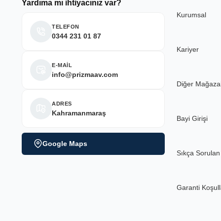
Yardıma mı ihtiyacınız var?
Kurumsal
Deneyimini Paylaş
TELEFON
0344 231 01 87
Kariyer
E-MAİL
info@prizmaav.com
Diğer Mağaza
ADRES
Kahramanmaraş
Bayi Girişi
Google Maps
Sıkça Sorulan
Garanti Koşull