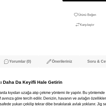
Karşılaştır
Yorumlar (0)
Önerileriniz
Soru & C
zı Daha Da Keyifli Hale Getirin
da kıyıdan uzağa atıp çekme yöntemi ile yapılır. Bu yöntemde muh
avınıza göre tercih edilir. Denizin, havanın ve avlağın özellikl
mesafede yukarı çekilip tekrar dibe bırakılarak avlak yoklanır. J