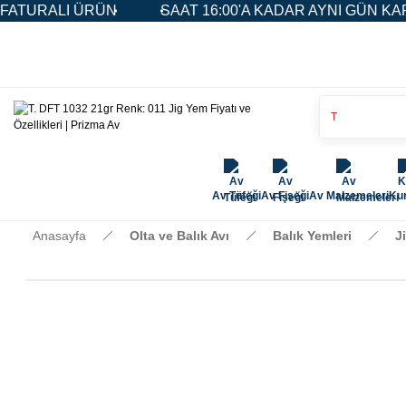
URALI ÜRÜN
SAAT 16:00'A KADAR AYNI GÜN KARGO
Av Tüfeği
Av Fişeği
Av Malzemeleri
Kur
Anasayfa
Olta ve Balık Avı
Balık Yemleri
J