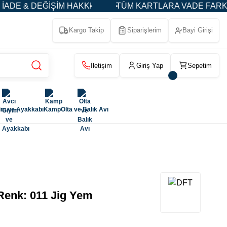
 & DEĞİŞİM HAKKI
TÜM KARTLARA VADE FARKSIZ 3-
Kargo Takip
Siparişlerim
Bayi Girişi
İletişim
Giriş Yap
Sepetim
im ve Ayakkabı
Kamp
Olta ve Balık Avı
Renk: 011 Jig Yem