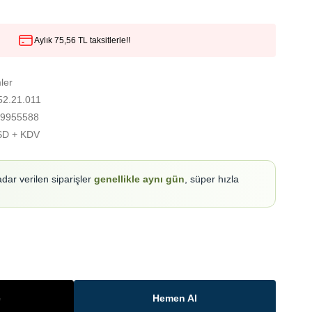
Aylık 75,56 TL taksitlerle!!
ler
52.21.011
9955588
SD + KDV
adar verilen siparişler
genellikle aynı gün
, süper hızla
e
Hemen Al