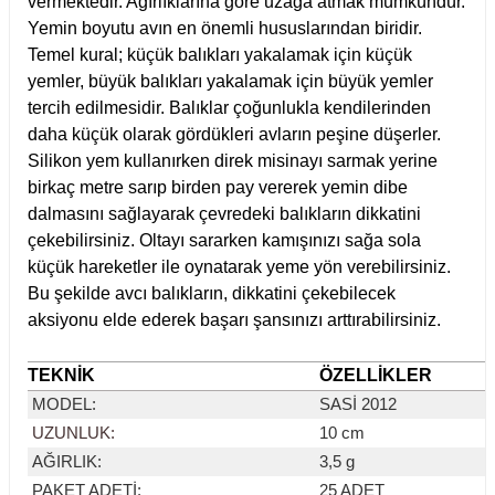
vermektedir. Ağırlıklarına göre uzağa atmak mümkündür.
Yemin boyutu avın en önemli hususlarından biridir.
Temel kural; küçük balıkları yakalamak için küçük
yemler, büyük balıkları yakalamak için büyük yemler
tercih edilmesidir. Balıklar çoğunlukla kendilerinden
daha küçük olarak gördükleri avların peşine düşerler.
Silikon yem kullanırken direk misinayı sarmak yerine
birkaç metre sarıp birden pay vererek yemin dibe
dalmasını sağlayarak çevredeki balıkların dikkatini
çekebilirsiniz. Oltayı sararken kamışınızı sağa sola
küçük hareketler ile oynatarak yeme yön verebilirsiniz.
Bu şekilde avcı balıkların, dikkatini çekebilecek
aksiyonu elde ederek başarı şansınızı arttırabilirsiniz.
TEKNİK
ÖZELLİKLER
MODEL
:
SASİ 2012
UZUNLUK:
10 cm
AĞIRLIK:
3,5 g
PAKET ADETİ:
25 ADET