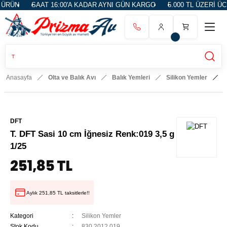
RÜN
SAAT 16:00'A KADAR AYNI GÜN KARGO
5.000 TL ÜZERİ ÜCR
Anasayfa
Olta ve Balık Avı
Balık Yemleri
Silikon Yemler
T
DFT
T. DFT Sasi 10 cm İğnesiz Renk:019 3,5 g
1/25
251,85 TL
Aylık 251,85 TL taksitlerle!!
Kategori
Silikon Yemler
Stok Kodu
830.2012.019