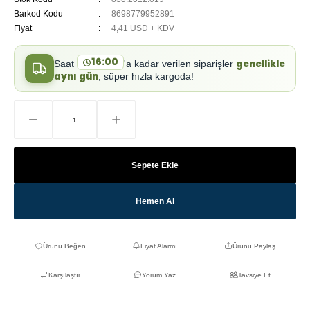
Barkod Kodu
8698779952891
Fiyat
4,41 USD + KDV
16:00
genellikle
Saat
'a kadar verilen siparişler
aynı gün
, süper hızla kargoda!
Sepete Ekle
Hemen Al
Fiyat Alarmı
Ürünü Paylaş
Karşılaştır
Yorum Yaz
Tavsiye Et