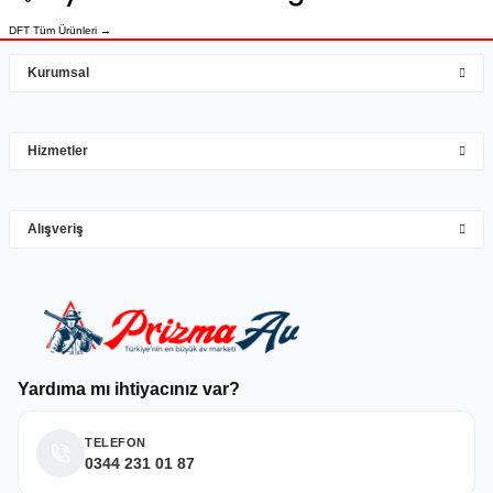
Bu ürüne benzer farklı alternatifler olmalı.
DFT Tüm Ürünleri →
çok iyi
Kurumsal
Mehmet Hakan Yİğit | 10/05/2026
çok hızlı çok ilgillier
Hizmetler
M... Y... | 10/05/2026
Gönder
Alışveriş
Deneyimini Paylaş
Yardıma mı ihtiyacınız var?
TELEFON
0344 231 01 87