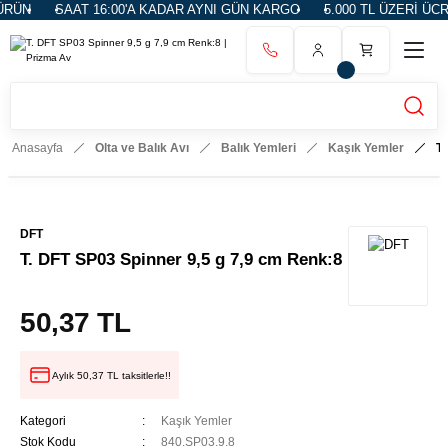
ÜN
SAAT 16:00'A KADAR AYNI GÜN KARGO
5.000 TL ÜZERİ ÜCRE
Anasayfa
Olta ve Balık Avı
Balık Yemleri
Kaşık Yemler
T.
DFT
T. DFT SP03 Spinner 9,5 g 7,9 cm Renk:8
50,37 TL
Aylık 50,37 TL taksitlerle!!
Kategori
Kaşık Yemler
Stok Kodu
840.SP03.9.8