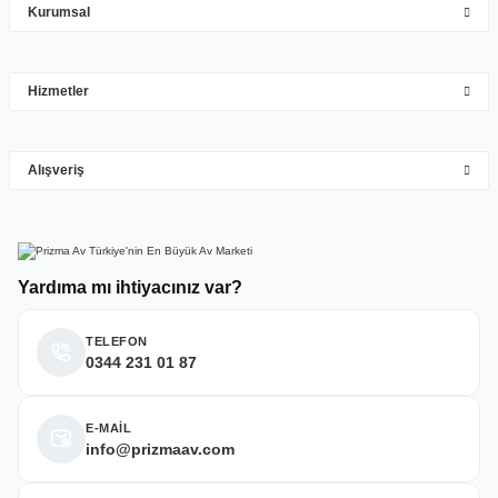
Kurumsal
Mehmet Hakan Yİğit | 10/05/2026
çok hızlı çok ilgillier
Hizmetler
M... Y... | 10/05/2026
Gönder
Alışveriş
Deneyimini Paylaş
Yardıma mı ihtiyacınız var?
TELEFON
0344 231 01 87
E-MAİL
info@prizmaav.com