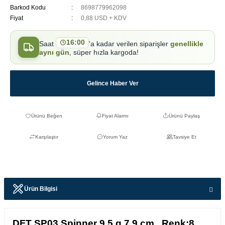
Barkod Kodu
8698779962098
Fiyat
0,88 USD + KDV
16:00
Saat
'a kadar verilen siparişler
genellikle
aynı gün
, süper hızla kargoda!
Gelince Haber Ver
Fiyat Alarmı
Ürünü Paylaş
Karşılaştır
Yorum Yaz
Tavsiye Et
Ürün Bilgisi
DFT SP03 Spinner 9,5 g 7,9 cm Renk:8