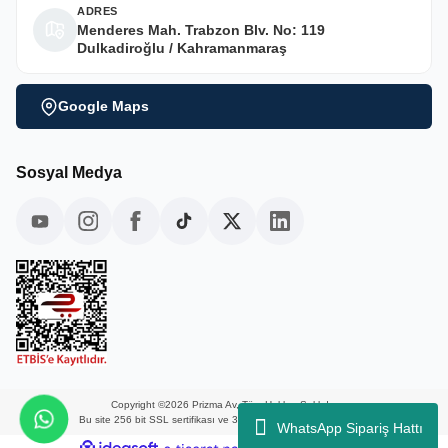
ADRES
Menderes Mah. Trabzon Blv. No: 119
Dulkadiroğlu / Kahramanmaraş
Google Maps
Sosyal Medya
Copyright ©2026 Prizma Av, Tüm Hakları Saklıdır.
Bu site 256 bit SSL sertifikası ve 3D güvenlik ile korunmaktadır.
WhatsApp Sipariş Hattı
ideasoft
ile