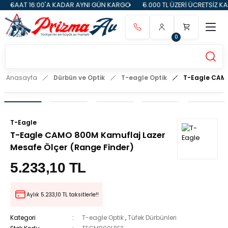
6:00'A KADAR AYNI GÜN KARGO
5.000 TL ÜZERİ ÜCRETSİZ KARGO
14
0
Anasayfa
Dürbün ve Optik
T-eagle Optik
T-Eagle CAMO
T-Eagle
T-Eagle CAMO 800M Kamuflaj Lazer
Mesafe Ölçer (Range Finder)
5.233,10 TL
Aylık 5.233,10 TL taksitlerle!!
Kategori
T-eagle Optik
,
Tüfek Dürbünleri