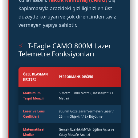
kullanılabilir.
Taktik Kamuflaj (CAMO)
dış
kaplamasıyla arazideki gizliliğinizi en üst
düzeyde koruyan ve şok direncinden taviz
vermeyen yapıya sahiptir.
⚡
T-Eagle CAMO 800M Lazer
Telemetre Fonksiyonları
ÖZEL KLASMAN
PERFORMANS DEĞERI
KRITERI
Maksimum
5 Metre ~ 800 Metre (Hassasiyet: ±1
Tespit Menzili
Metre)
Lazer ve Lens
905nm Göze Zarar Vermeyen Lazer /
Özellikleri
25mm Objektif / 8x Büyütme
Matematiksel
Gerçek Uzaklık (M/Yd), Eğilim Açısı ve
Modlar
Yatay Mesafe Analizi