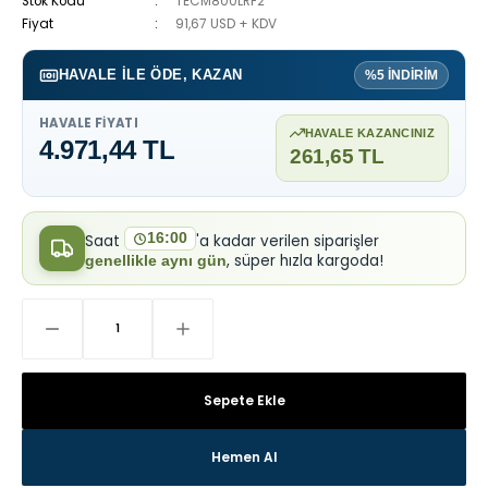
Stok Kodu
TECM800LRF2
Fiyat
91,67 USD + KDV
HAVALE ILE ÖDE, KAZAN
%5 İNDİRİM
HAVALE FIYATI
HAVALE KAZANCINIZ
4.971,44 TL
261,65 TL
16:00
Saat
'a kadar verilen siparişler
, süper hızla kargoda!
genellikle aynı gün
Sepete Ekle
Hemen Al