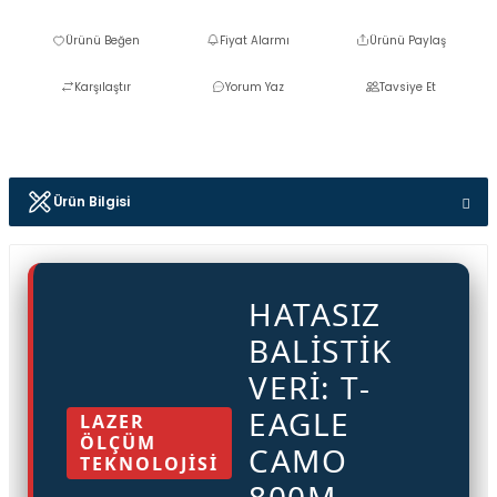
Fiyat Alarmı
Ürünü Paylaş
Karşılaştır
Yorum Yaz
Tavsiye Et
Ürün Bilgisi
HATASIZ
BALISTIK
VERI: T-
EAGLE
LAZER
ÖLÇÜM
CAMO
TEKNOLOJİSİ