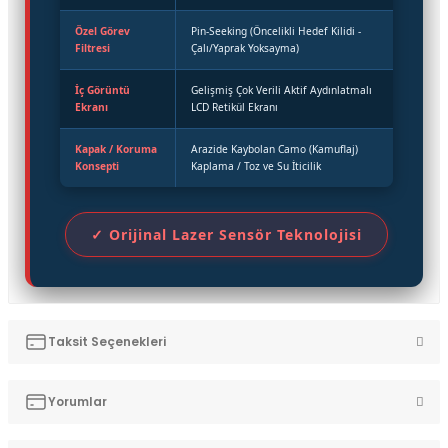
Özel Görev
Pin-Seeking (Öncelikli Hedef Kilidi -
Filtresi
Çalı/Yaprak Yoksayma)
İç Görüntü
Gelişmiş Çok Verili Aktif Aydınlatmalı
Ekranı
LCD Retikül Ekranı
Kapak / Koruma
Arazide Kaybolan Camo (Kamuflaj)
Konsepti
Kaplama / Toz ve Su İticilik
✓ Orijinal Lazer Sensör Teknolojisi
Taksit Seçenekleri
Yorumlar