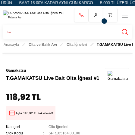
RÜN
SAAT 16:00'A KADAR AYNI GÜN KARGO
5.000 TL ÜZERİ ÜCR
Anasayfa
Olta ve Balık Avı
Olta İğneleri
T.GAMAKATSU Live Bai
Gamakatsu
T.GAMAKATSU Live Bait Olta İğnesi #1
118,92 TL
Aylık 118,92 TL taksitlerle!!
Kategori
Olta İğneleri
Stok Kodu
SPR185164.00100