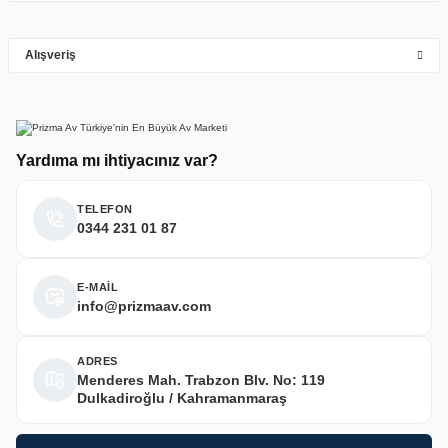
M... Y... | 10/05/2026
Gönder
Alışveriş
Deneyimini Paylaş
Yardıma mı ihtiyacınız var?
TELEFON
0344 231 01 87
E-MAİL
info@prizmaav.com
ADRES
Menderes Mah. Trabzon Blv. No: 119
Dulkadiroğlu / Kahramanmaraş