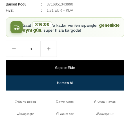
Barkod Kodu
8716851343990
Fiyat
1,81 EUR + KDV
16:00
genellikle
Saat
'a kadar verilen siparişler
aynı gün
, süper hızla kargoda!
Sepete Ekle
Hemen Al
Fiyat Alarmı
Ürünü Paylaş
Karşılaştır
Yorum Yaz
Tavsiye Et