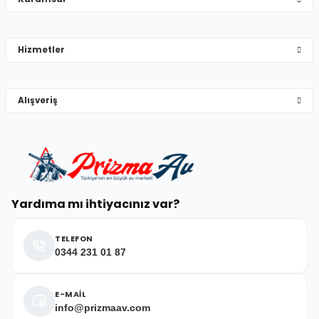
Mehmet Hakan Yİğit | 10/05/2026
çok hızlı çok ilgillier
Hizmetler
M... Y... | 10/05/2026
Gönder
Alışveriş
Deneyimini Paylaş
Yardıma mı ihtiyacınız var?
TELEFON
0344 231 01 87
E-MAİL
info@prizmaav.com