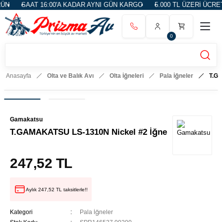
N
SAAT 16:00'A KADAR AYNI GÜN KARGO
5.000 TL ÜZERİ ÜCRETS
0
Anasayfa
Olta ve Balık Avı
Olta İğneleri
Pala İğneler
T.G
Gamakatsu
T.GAMAKATSU LS-1310N Nickel #2 İğne
247,52 TL
Aylık 247,52 TL taksitlerle!!
Kategori
Pala İğneler