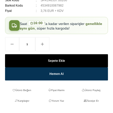
Stok Kodu
SPR146537.00200
Barkod Kodu
4534910087982
Fiyat
3,76 EUR + KDV
16:00
Saat
'a kadar verilen siparişler
genellikle
aynı gün
, süper hızla kargoda!
Sepete Ekle
Hemen Al
Fiyat Alarmı
Ürünü Paylaş
Karşılaştır
Yorum Yaz
Tavsiye Et