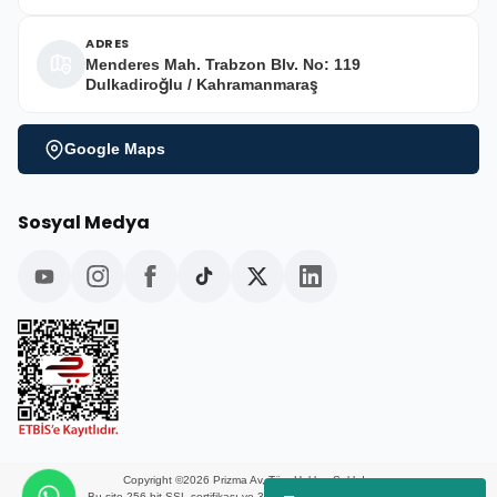
ADRES
Menderes Mah. Trabzon Blv. No: 119
Dulkadiroğlu / Kahramanmaraş
Google Maps
Sosyal Medya
Copyright ©2026 Prizma Av, Tüm Hakları Saklıdır.
Bu site 256 bit SSL sertifikası ve 3D güvenlik ile korunmaktadır.