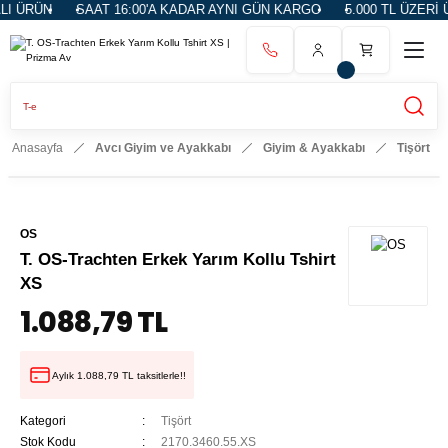
 ÜRÜN
SAAT 16:00'A KADAR AYNI GÜN KARGO
5.000 TL ÜZERİ Ü
Anasayfa
Avcı Giyim ve Ayakkabı
Giyim & Ayakkabı
Tişört
OS
T. OS-Trachten Erkek Yarım Kollu Tshirt
XS
1.088,79 TL
Aylık 1.088,79 TL taksitlerle!!
Kategori
Tişört
Stok Kodu
2170.3460.55.XS