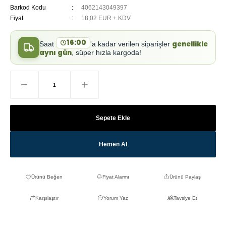
Barkod Kodu
4062143049397
Fiyat
18,02 EUR + KDV
16:00
genellikle
Saat
'a kadar verilen siparişler
aynı gün
, süper hızla kargoda!
Sepete Ekle
Hemen Al
Fiyat Alarmı
Ürünü Paylaş
Karşılaştır
Yorum Yaz
Tavsiye Et