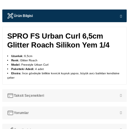
Ürün Bilgisi
SPRO FS Urban Curl 6,5cm
Glitter Roach Silikon Yem 1/4
Uzunluk:
6,5cm
Renk:
Glitter Roach
Model:
Freestyle Urban Curl
Paketteki Adedi:
4 adet
Ekstra:
İnce gövdeyle birlikte kıvırcık kuyruk yapısı, büyük avcı balıkları kendisine
çeker
Taksit Seçenekleri
Yorumlar