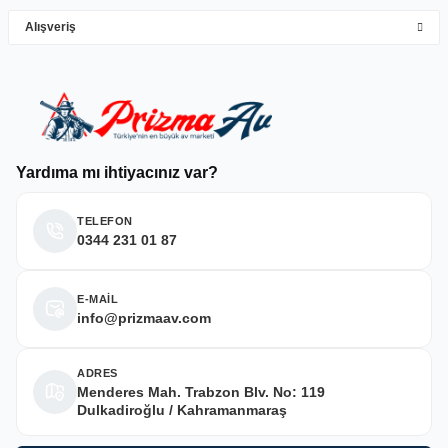
Alışveriş
Deneyimini Paylaş
Yardıma mı ihtiyacınız var?
TELEFON
0344 231 01 87
E-MAİL
info@prizmaav.com
ADRES
Menderes Mah. Trabzon Blv. No: 119
Dulkadiroğlu / Kahramanmaraş