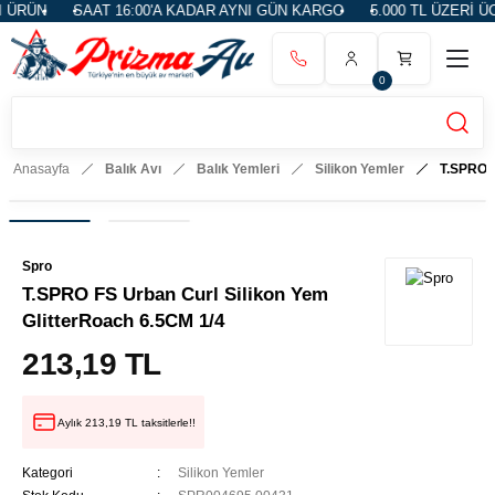
ÜRÜN
SAAT 16:00'A KADAR AYNI GÜN KARGO
5.000 TL ÜZERİ ÜC
0
Anasayfa
Balık Avı
Balık Yemleri
Silikon Yemler
T.SPRO F
Spro
T.SPRO FS Urban Curl Silikon Yem
GlitterRoach 6.5CM 1/4
213,19 TL
Aylık 213,19 TL taksitlerle!!
Kategori
Silikon Yemler