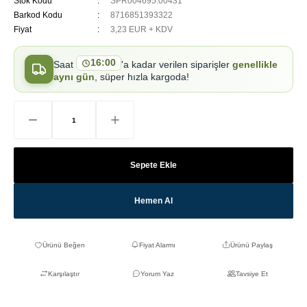
Stok Kodu
SPR004695.00431
Barkod Kodu
8716851393322
Fiyat
3,23 EUR + KDV
16:00
Saat
'a kadar verilen siparişler
genellikle
aynı gün
, süper hızla kargoda!
Sepete Ekle
Hemen Al
Fiyat Alarmı
Ürünü Paylaş
Karşılaştır
Yorum Yaz
Tavsiye Et