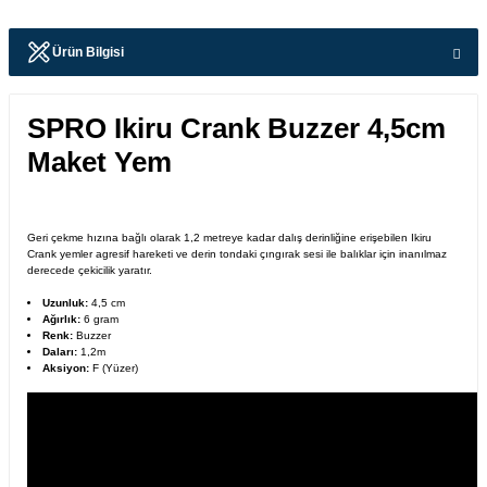
Ürün Bilgisi
SPRO Ikiru Crank Buzzer 4,5cm
Maket Yem
Geri çekme hızına bağlı olarak 1,2 metreye kadar dalış derinliğine erişebilen Ikiru
Crank yemler agresif hareketi ve derin tondaki çıngırak sesi ile balıklar için inanılmaz
derecede çekicilik yaratır.
Uzunluk:
4,5 cm
Ağırlık:
6 gram
Renk:
Buzzer
Daları:
1,2m
Aksiyon:
F (Yüzer)