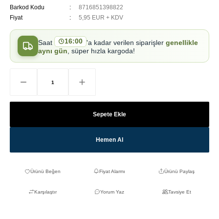
Barkod Kodu
8716851398822
Fiyat
5,95 EUR + KDV
16:00
Saat
'a kadar verilen siparişler
genellikle
aynı gün
, süper hızla kargoda!
Sepete Ekle
Hemen Al
Fiyat Alarmı
Ürünü Paylaş
Karşılaştır
Yorum Yaz
Tavsiye Et