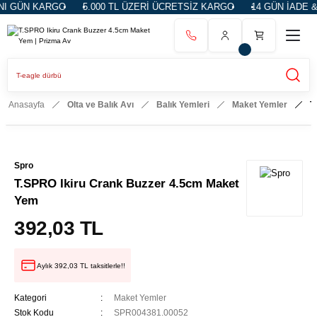
GÜN KARGO
5.000 TL ÜZERİ ÜCRETSİZ KARGO
14 GÜN İADE & DE
Anasayfa
Olta ve Balık Avı
Balık Yemleri
Maket Yemler
T
Spro
T.SPRO Ikiru Crank Buzzer 4.5cm Maket
Yem
392,03 TL
Aylık 392,03 TL taksitlerle!!
Kategori
Maket Yemler
Stok Kodu
SPR004381.00052