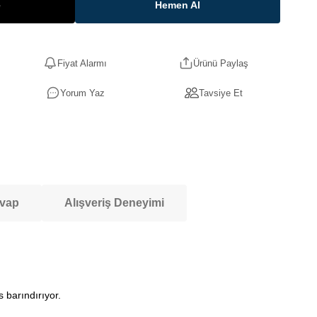
e
Hemen Al
Fiyat Alarmı
Ürünü Paylaş
Yorum Yaz
Tavsiye Et
evap
Alışveriş Deneyimi
 barındırıyor.