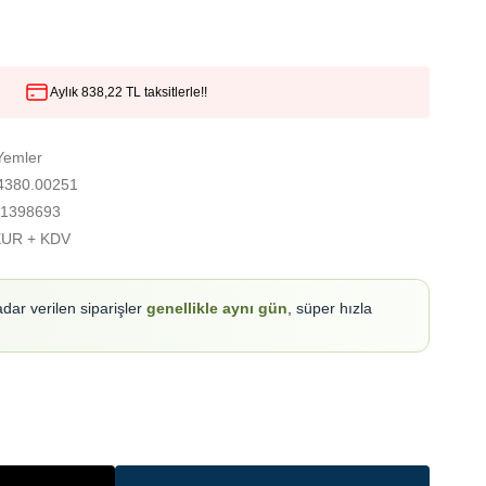
Aylık 838,22 TL taksitlerle!!
Yemler
380.00251
1398693
EUR + KDV
adar verilen siparişler
genellikle aynı gün
, süper hızla