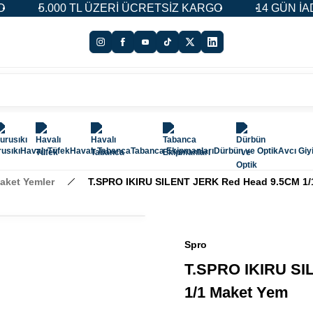
 TL ÜZERİ ÜCRETSİZ KARGO
14 GÜN İADE & DEĞİŞİ
usıkı
Havalı Tüfek
Havalı Tabanca
Tabanca Ekipmanları
Dürbün ve Optik
Avcı Giy
aket Yemler
T.SPRO IKIRU SILENT JERK Red Head 9.5CM 1/
Spro
T.SPRO IKIRU SI
1/1 Maket Yem