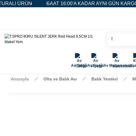
N
SAAT 16:00'A KADAR AYNI GÜN KARGO
5.000
Av Tüfeği
Av Fişeği
Av Malzemeleri
Kur
Anasayfa
Olta ve Balık Avı
Balık Yemleri
M