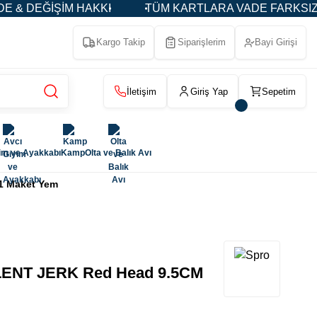
M HAKKI
TÜM KARTLARA VADE FARKSIZ 3-5-9 TAKSİT
Kargo Takip
Siparişlerim
Bayi Girişi
İletişim
Giriş Yap
Sepetim
im ve Ayakkabı
Kamp
Olta ve Balık Avı
1 Maket Yem
LENT JERK Red Head 9.5CM