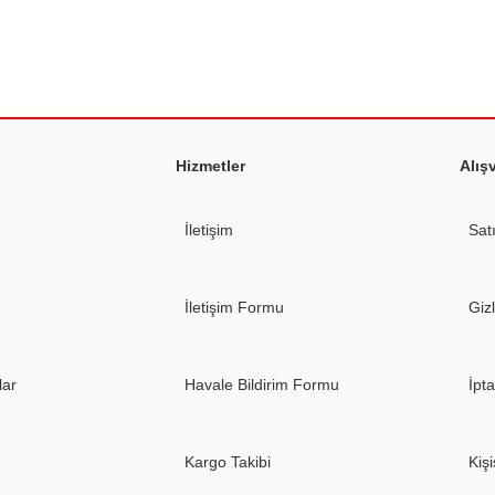
Yorum Yaz
Soru Sor
Hizmetler
Alış
İletişim
Sat
Gönder
İletişim Formu
Gizl
lar
Havale Bildirim Formu
İpta
Kargo Takibi
Kişi