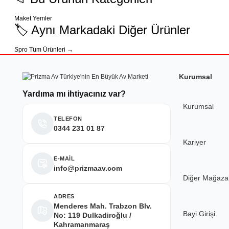
Ürün resmi kalitesiz, bozuk veya görüntülenemiyor.
Maket Yemler
Ürün açıklamasında eksik bilgiler bulunuyor.
çok iyi
🏷️ Aynı Markadaki Diğer Ürünler
Ürün bilgilerinde hatalar bulunuyor.
Mehmet Hakan Yİğit | 10/05/2026
Spro Tüm Ürünleri →
Ürün fiyatı diğer sitelerden daha pahalı.
Bu ürüne benzer farklı alternatifler olmalı.
çok hızlı çok ilgillier
Kurumsal
M... Y... | 10/05/2026
Yardıma mı ihtiyacınız var?
Kurumsal
Deneyimini Paylaş
TELEFON
0344 231 01 87
Kariyer
E-MAİL
info@prizmaav.com
Diğer Mağaza
ADRES
Menderes Mah. Trabzon Blv.
Bayi Girişi
No: 119 Dulkadiroğlu /
Kahramanmaraş