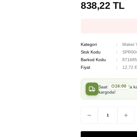
838,22 TL
Kategori
Maket 
Stok Kodu
SPR004
Barkod Kodu
871685
Fiyat
12,72 
16:00
Saat
'a k
kargoda!