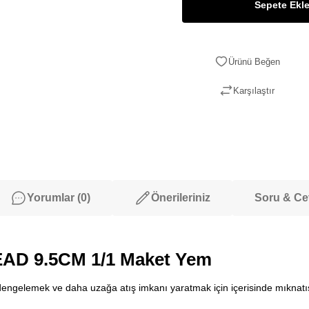
Sepete Ekl
Karşılaştır
Yorumlar (0)
Önerileriniz
Soru & C
AD 9.5CM 1/1 Maket Yem
ğı dengelemek ve daha uzağa atış imkanı yaratmak için içerisinde mıknatıs