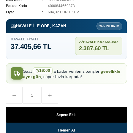
Barkod Kodu
4000844659873
Fiyat
604,32 EUR + KDV
HAVALE ILE ÖDE, KAZAN
%6 İNDİRİM
HAVALE FIYATI
HAVALE KAZANCINIZ
37.405,66 TL
2.387,60 TL
16:00
Saat
'a kadar verilen siparişler
genellikle
aynı gün
, süper hızla kargoda!
Sepete Ekle
Hemen Al