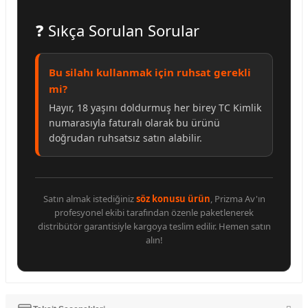
❓ Sıkça Sorulan Sorular
Bu silahı kullanmak için ruhsat gerekli
mi?
Hayır, 18 yaşını doldurmuş her birey TC Kimlik
numarasıyla faturalı olarak bu ürünü
doğrudan ruhsatsız satın alabilir.
Satın almak istediğiniz
söz konusu ürün
, Prizma Av'ın
profesyonel ekibi tarafından özenle paketlenerek
distribütör garantisiyle kargoya teslim edilir. Hemen satın
alın!