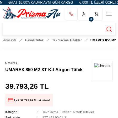
16:00'A KADAR AYNI GÜN KARGO
5.000 TL ÜZERİ ÜCRETSİZ KARGO
0
Anasayfa
Havalı Tüfek
Tek Saçma Tüfekler
UMAREX 850 M2 XT
Umarex
UMAREX 850 M2 XT Kit Airgun Tüfek
39.793,26 TL
Aylık 39.793,26 TL taksitlerle!!
Kategori
Tek Saçma Tüfekler
,
Airsoft Tüfekler
Stok Kodu
477.464.00.01-2