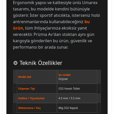
Ergonomik yapısı ve kalitesiyle ünlü Umarex
tasarımı, bu modelde kendini bütünüyle
gösterir. İster sportif atıcılıkta, isterseniz hobi
antrenmanlarında kullanabileceğiniz
bu
ürün
, tüm ihtiyaçlarınıza eksiksiz yanıt
verecektir. Prizma Av'dan stoktan aynı gün
kargoyla gönderilen bu ürün, güvenlik ve
performansı bir arada sunar.
⚙️ Teknik Özellikler
bu model
Model Adı
Orijinal
Ekipman Tipi
CO2 Havalı Tüfek
Kalibre / Uyumluluk
4.5 mm / 5.5 mm
Mekanizma / Güç
88g CO2 Kapsül