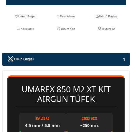
Fiyat Alarmı
Ürünü Paylaş
Karşılaştır
Yorum Yaz
Tavsiye Et
Ürün Bilgisi
UMAREX 850 M2 XT KIT
AIRGUN TÜFEK
KALIBRE
ÇIKIŞ HIZI
4.5 mm / 5.5 mm
~250 m/s