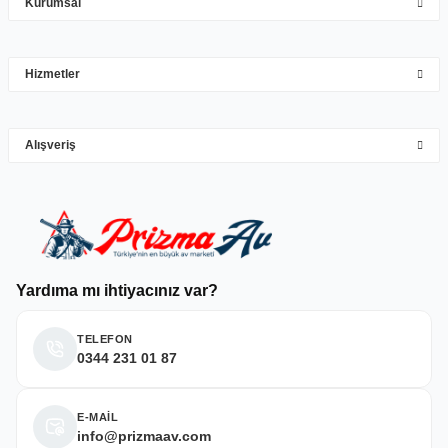
Kurumsal
Mehmet Hakan Yİğit | 10/05/2026
çok hızlı çok ilgillier
Hizmetler
M... Y... | 10/05/2026
Gönder
Alışveriş
Deneyimini Paylaş
Yardıma mı ihtiyacınız var?
TELEFON
0344 231 01 87
E-MAİL
info@prizmaav.com