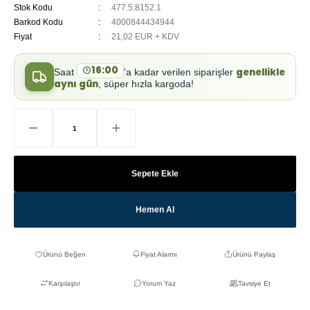
Stok Kodu
477.5.8152.1
Barkod Kodu
4000844434944
Fiyat
21,02 EUR + KDV
16:00
genellikle
Saat
'a kadar verilen siparişler
aynı gün
, süper hızla kargoda!
Sepete Ekle
Hemen Al
Fiyat Alarmı
Ürünü Paylaş
Karşılaştır
Yorum Yaz
Tavsiye Et