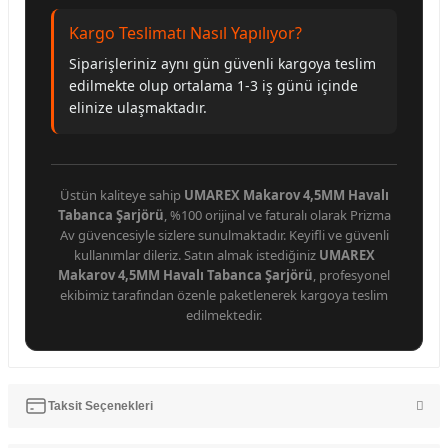
Kargo Teslimatı Nasıl Yapılıyor?
Siparişleriniz aynı gün güvenli kargoya teslim
edilmekte olup ortalama 1-3 iş günü içinde
elinize ulaşmaktadır.
Üstün kaliteye sahip
UMAREX Makarov 4,5MM Havalı
Tabanca Şarjörü
, %100 orijinal ve faturalı olarak Prizma
Av güvencesiyle sizlere sunulmaktadır. Keyifli ve güvenli
kullanımlar dileriz. Satın almak istediğiniz
UMAREX
Makarov 4,5MM Havalı Tabanca Şarjörü
, profesyonel
ekibimiz tarafından özenle paketlenerek kargoya teslim
edilmektedir.
Taksit Seçenekleri