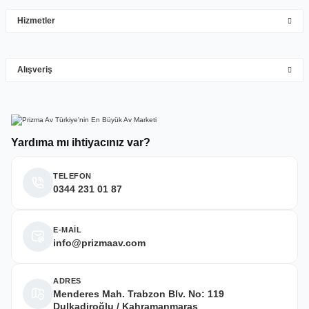
çok hızlı çok ilgillier
Hizmetler
M... Y... | 10/05/2026
Gönder
Alışveriş
Deneyimini Paylaş
Yardıma mı ihtiyacınız var?
TELEFON
0344 231 01 87
E-MAİL
info@prizmaav.com
ADRES
Menderes Mah. Trabzon Blv. No: 119
Dulkadiroğlu / Kahramanmaraş