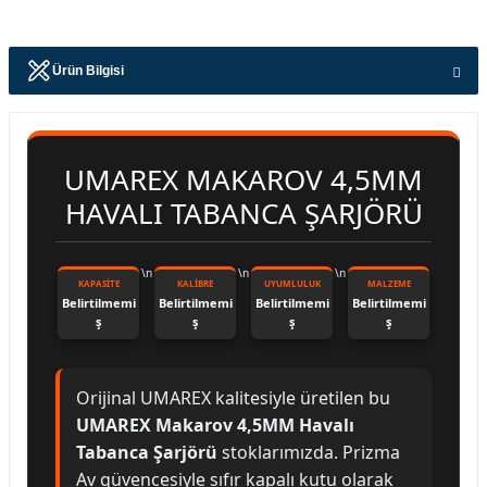
Ürün Bilgisi
UMAREX MAKAROV 4,5MM
HAVALI TABANCA ŞARJÖRÜ
\n
\n
\n
KAPASITE
KALIBRE
UYUMLULUK
MALZEME
Belirtilmemi
Belirtilmemi
Belirtilmemi
Belirtilmemi
ş
ş
ş
ş
Orijinal UMAREX kalitesiyle üretilen bu
UMAREX Makarov 4,5MM Havalı
Tabanca Şarjörü
stoklarımızda. Prizma
Av güvencesiyle sıfır kapalı kutu olarak