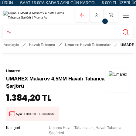
RÜN
SAAT 16:00'A KADAR AYNI GÜN KARGO
5.000 TL ÜZERİ ÜCR
Anasayfa
Havalı Tabanca
Umarex Havalı Tabancalar
UMAREX 
Umarex
UMAREX Makarov 4,5MM Havalı Tabanca
Şarjörü
1.384,20 TL
Aylık 1.384,20 TL taksitlerle!!
Kategori
Umarex Havalı Tabancalar
,
Havalı Tabanca
Şarjörleri