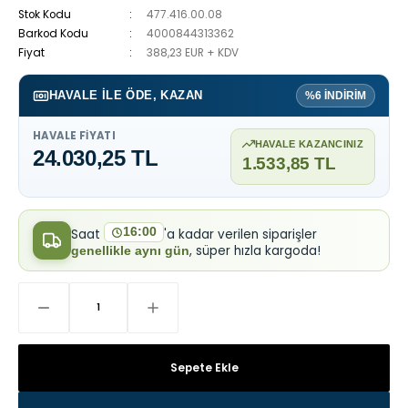
Stok Kodu
477.416.00.08
Barkod Kodu
4000844313362
Fiyat
388,23 EUR + KDV
HAVALE ILE ÖDE, KAZAN
%6 İNDİRİM
HAVALE FIYATI
HAVALE KAZANCINIZ
24.030,25 TL
1.533,85 TL
16:00
Saat
'a kadar verilen siparişler
, süper hızla kargoda!
genellikle aynı gün
Sepete Ekle