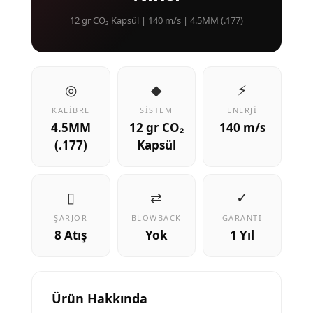
12 gr CO₂ Kapsül | 140 m/s | 4.5MM (.177)
◎
◆
⚡
KALIBRE
SISTEM
ENERJI
4.5MM
12 gr CO₂
140 m/s
(.177)
Kapsül
▯
⇄
✓
ŞARJÖR
BLOWBACK
GARANTI
8 Atış
Yok
1 Yıl
Ürün Hakkında