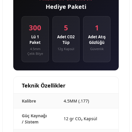
Hediye Paketi
300
5
1
Lü 1
Adet CO2
Adet Atış
Paket
Tüp
Gözlüğü
4.5mm
12g Kapsül
Güvenlik
Çelik Bilye
Teknik Özellikler
Kalibre
4.5MM (.177)
Güç Kaynağı
12 gr CO₂ Kapsül
/ Sistem