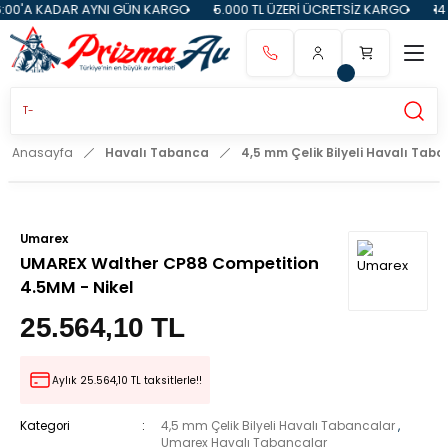
ADAR AYNI GÜN KARGO
5.000 TL ÜZERİ ÜCRETSİZ KARGO
14 GÜN İAD
Anasayfa
Havalı Tabanca
4,5 mm Çelik Bilyeli Havalı Tab
Umarex
UMAREX Walther CP88 Competition
4.5MM - Nikel
25.564,10 TL
Aylık 25.564,10 TL taksitlerle!!
Kategori
4,5 mm Çelik Bilyeli Havalı Tabancalar
,
Umarex Havalı Tabancalar