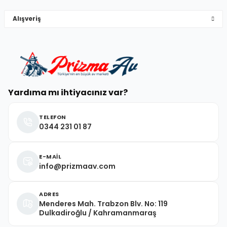
Alışveriş
Deneyimini Paylaş
Yardıma mı ihtiyacınız var?
TELEFON
0344 231 01 87
E-MAİL
info@prizmaav.com
ADRES
Menderes Mah. Trabzon Blv. No: 119
Dulkadiroğlu / Kahramanmaraş