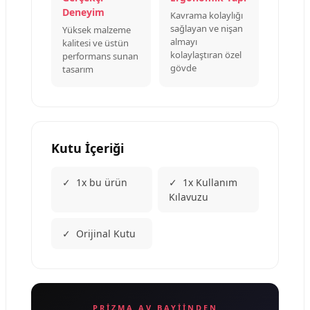
Deneyim
Kavrama kolaylığı
sağlayan ve nişan
Yüksek malzeme
almayı
kalitesi ve üstün
kolaylaştıran özel
performans sunan
gövde
tasarım
Kutu İçeriği
✓ 1x bu ürün
✓ 1x Kullanım
Kılavuzu
✓ Orijinal Kutu
PRIZMA AV BAYIINDEN