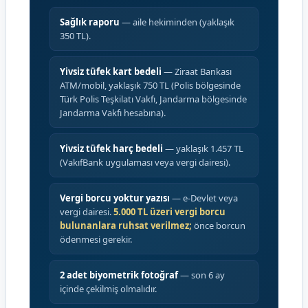
Sağlık raporu
— aile hekiminden (yaklaşık
350 TL).
Yivsiz tüfek kart bedeli
— Ziraat Bankası
ATM/mobil, yaklaşık 750 TL (Polis bölgesinde
Türk Polis Teşkilatı Vakfı, Jandarma bölgesinde
Jandarma Vakfı hesabına).
Yivsiz tüfek harç bedeli
— yaklaşık 1.457 TL
(VakıfBank uygulaması veya vergi dairesi).
Vergi borcu yoktur yazısı
— e-Devlet veya
vergi dairesi.
5.000 TL üzeri vergi borcu
bulunanlara ruhsat verilmez;
önce borcun
ödenmesi gerekir.
2 adet biyometrik fotoğraf
— son 6 ay
içinde çekilmiş olmalıdır.