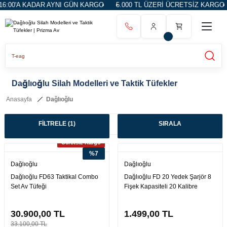
ADAR AYNI GÜN KARGO
5.000 TL ÜZERİ ÜCRETSİZ KARGO
14 GÜN
Dağlıoğlu Silah Modelleri ve Taktik Tüfekler
Anasayfa
Dağlıoğlu
FİLTRELE
(1)
SIRALA
Ücretsiz Kargo
%7
Dağlıoğlu
Dağlıoğlu
Dağlıoğlu FD63 Taktikal Combo
Dağlıoğlu FD 20 Yedek Şarjör 8
Set Av Tüfeği
Fişek Kapasiteli 20 Kalibre
30.900,00 TL
1.499,00 TL
33.100,00 TL