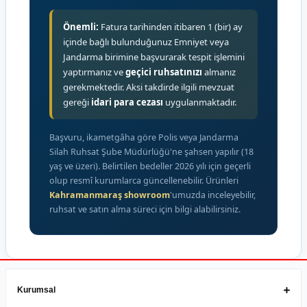
Önemli:
Fatura tarihinden itibaren 1 (bir) ay
içinde bağlı bulunduğunuz Emniyet veya
Jandarma birimine başvurarak tespit işlemini
yaptırmanız ve
geçici ruhsatınızı
almanız
gerekmektedir. Aksi takdirde ilgili mevzuat
gereği
idari para cezası
uygulanmaktadır.
Başvuru, ikametgâha göre Polis veya Jandarma
Silah Ruhsat Şube Müdürlüğü'ne şahsen yapılır (18
yaş ve üzeri). Belirtilen bedeller 2026 yılı için geçerli
olup resmî kurumlarca güncellenebilir. Ürünleri
Kahramanmaraş showroom
'umuzda inceleyebilir,
ruhsat ve satın alma süreci için bilgi alabilirsiniz.
Kurumsal