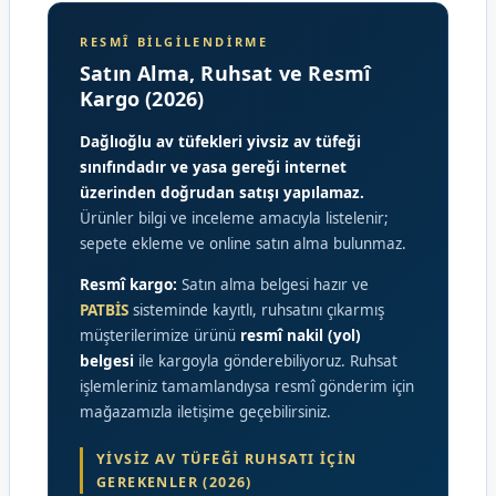
RESMÎ BILGILENDIRME
Satın Alma, Ruhsat ve Resmî
Kargo (2026)
Dağlıoğlu av tüfekleri yivsiz av tüfeği
sınıfındadır ve yasa gereği internet
üzerinden doğrudan satışı yapılamaz.
Ürünler bilgi ve inceleme amacıyla listelenir;
sepete ekleme ve online satın alma bulunmaz.
Resmî kargo:
Satın alma belgesi hazır ve
PATBİS
sisteminde kayıtlı, ruhsatını çıkarmış
müşterilerimize ürünü
resmî nakil (yol)
belgesi
ile kargoyla gönderebiliyoruz. Ruhsat
işlemleriniz tamamlandıysa resmî gönderim için
mağazamızla iletişime geçebilirsiniz.
YIVSIZ AV TÜFEĞI RUHSATI İÇIN
GEREKENLER (2026)